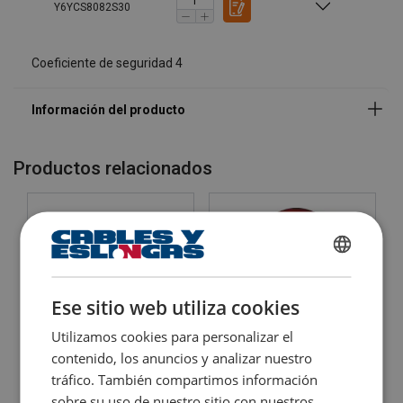
Y6YCS8082S30
Coeficiente de seguridad 4
Material:
Productos relacionados
Marcado:
Certificación:
Coeficiente de seguridad:
SPANISH
ENGLISH TRANSLATION
Ese sitio web utiliza cookies
Utilizamos cookies para personalizar el
contenido, los anuncios y analizar nuestro
Elevador de imanes
Cáncamo macho de alta
tráfico. También compartimos información
permanentes POWERTEX
resistencia Grado 8
PLM
sobre su uso de nuestro sitio con nuestros