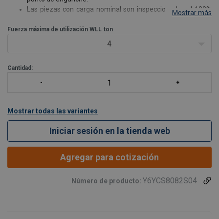
Las piezas con carga nominal son inspeccionadas al 100%
Mostrar más
con magnaflux.
Fuerza máxima de utilización WLL
Trazabilidad en todas las piezas forjadas.
ton
Test de prueba a 2,5 veces la WLL.
4
Test de fatiga a 20.000 ciclos a 1,5 veces la WLL.
Certifi
Cantidad:
Mostrar todas las variantes
Iniciar sesión en la tienda web
Agregar para cotización
Y6YCS8082S04
Número de producto: