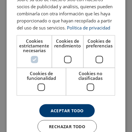
socios de publicidad y análisis, quienes pueden
Ver producto
Ver producto
combinarla con otra información que les haya
proporcionado o que hayan recopilado a partir
del uso de sus servicios.
Política de privacidad
Cookies
Cookies de
Cookies de
estrictamente
rendimiento
preferencias
necesarias
Cookies de
Cookies no
funcionalidad
clasificadas
Cáncamo hembra de alta
Cáncamo giratorio Crosby
resistencia Grado 8
HR-125M (rosca métrica)
Ver producto
Ver producto
ACEPTAR TODO
RECHAZAR TODO