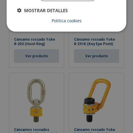
MOSTRAR DETALLES
Politica cookies
Cáncamo roscado Yoke
Cáncamo roscado Yoke
8-203 (Hoist Ring)
8-291K (Key Eye Point)
Ver producto
Ver producto
Cáncamos roscados
Cáncamo roscado Yoke