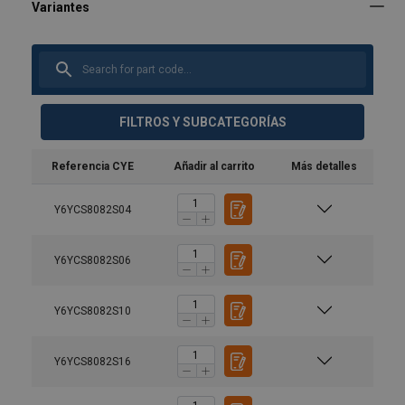
FILTROS Y SUBCATEGORÍAS
Referencia CYE
Añadir al carrito
Más detalles
Y6YCS8082S04
Y6YCS8082S06
Y6YCS8082S10
Y6YCS8082S16