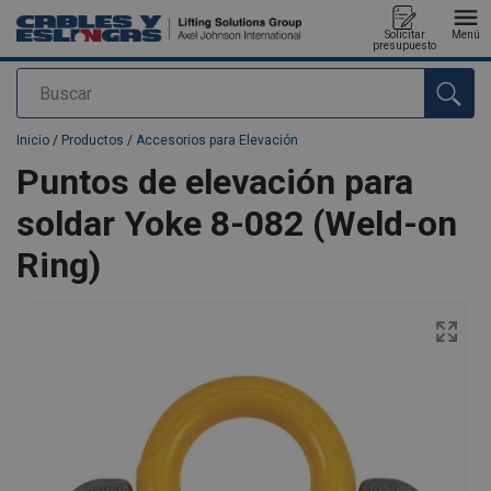
Solicitar
Menú
presupuesto
Buscar
Agregado a su presupuesto
Inicio
/
Productos
/
Accesorios para Elevación
Puntos de elevación para
soldar Yoke 8-082 (Weld-on
Ring)