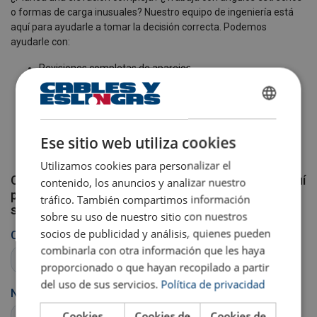
o formas de carga inusuales? Nuestro equipo de ingeniería está
aquí para ayudarle a tomar la decisión correcta. Podemos
ayudarle con:
Revisiones completas de aparejos
Asesoramiento sobre dimensionamiento y tensión de
eslingas
SPANISH
Planes de elevación personalizados
Asesoramiento para cumplir con las normas EN, ISO y
ENGLISH TRANSLATION
Ese sitio web utiliza cookies
LOLER.
Utilizamos cookies para personalizar el
Comunícate con nuestros expertos, estamos aquí
contenido, los anuncios y analizar nuestro
para ayudarte a elevar su carga de manera
tráfico. También compartimos información
segura, eficiente y con total confianza.
sobre su uso de nuestro sitio con nuestros
socios de publicidad y análisis, quienes pueden
combinarla con otra información que les haya
proporcionado o que hayan recopilado a partir
del uso de sus servicios.
Política de privacidad
Cookies
Cookies de
Cookies de