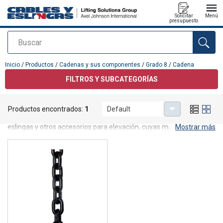
Solicitar
Menú
presupuesto
Buscar
Agregado a su presupuesto
Inicio
/
Productos
/
Cadenas y sus componentes
/
Grado 8
/
Cadena
FILTROS Y SUBCATEGORÍAS
Cadena
Productos encontrados:
1
Default
Cables y Eslingas S.L.U. es distribuidor de componentes para
eslingas y otros accesorios para elevación, cuyas marcas son
Mostrar más
reconocidas en el mercado, tanto a nivel europeo como a nivel
mundial. Estos productos se adecuan a las normativas
internacionales vigentes con el fin de dar cumplimiento a los
requisitos mínimos de seguridad que estipula la Directiva
2006/42/EC. Ofrecemos una completa gama de accesorios de
acero forjado que se ajustan a la norma EN 1677. Calidad
garantizada por los estándares de producción y de ingeniería de
ELD (Feat Group), que han sido aprobados mediante certificados
emitidos por sociedades de clasificación IACS: BV, DNV, GL, ABS y