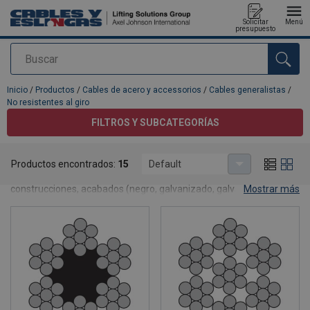
Solicitar
Menú
presupuesto
Buscar
Agregado a su presupuesto
Inicio
/
Productos
/
Cables de acero y accessorios
/
Cables generalistas
/
No resistentes al giro
FILTROS Y SUBCATEGORÍAS
No resistentes al giro
Productos encontrados:
15
Default
Cables de acero no resistentes al giro con diferentes
construcciones, acabados (negro, galvanizado, galvanizado A) y
Mostrar más
arollamientos. Alguno de ellos tienen disponible la opción de
plastificado.