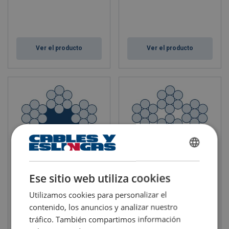
Ver el producto
Ver el producto
SPANISH
ENGLISH TRANSLATION
Ese sitio web utiliza cookies
Cable de acero ROPETEX
ROPETEX S49
S42
ø cable: 1 - 3 mm
Utilizamos cookies para personalizar el
ø cable: 2 - 6 mm
contenido, los anuncios y analizar nuestro
tráfico. También compartimos información