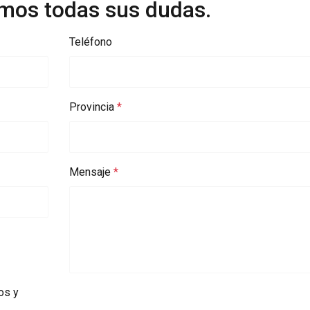
mos todas sus dudas.
rendimiento
preferencias
funcionalidad
Teléfono
LLES
RECHAZAR TODO
Provincia
Politica cookies
Mensaje
os y