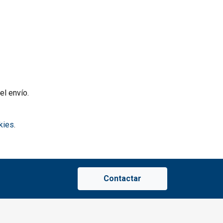
l envío.
kies
.
Contactar