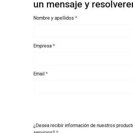
un mensaje y resolvere
estrictamente
necesarias
Nombre y apellidos
MOSTRAR DETA
Empresa
Email
¿Desea recibir información de nuestros product
servicios?