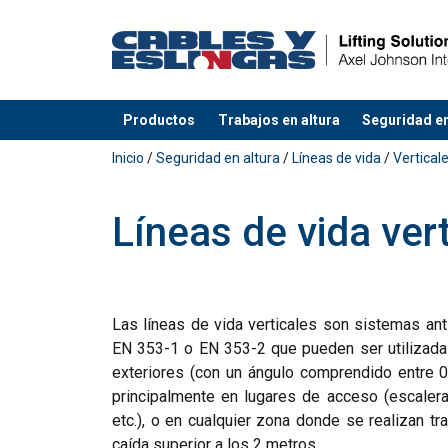
Productos
Trabajos en altura
Seguridad en
Agregado a su presupuesto
Inicio
/
Seguridad en altura
/
Líneas de vida
/
Vertical
Líneas de vida ver
Las líneas de vida verticales son sistemas an
EN 353-1 o EN 353-2 que pueden ser utilizadas
exteriores (con un ángulo comprendido entre 0
principalmente en lugares de acceso (escaleras, 
etc.), o en cualquier zona donde se realizan tr
caída superior a los 2 metros.