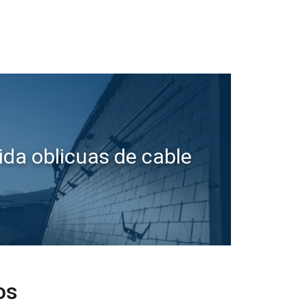
ida oblicuas de cable
SPANISH
ENGLISH TRANSLATION
áfico. También
dad y análisis,
hayan recopilado a
os
Cookies no