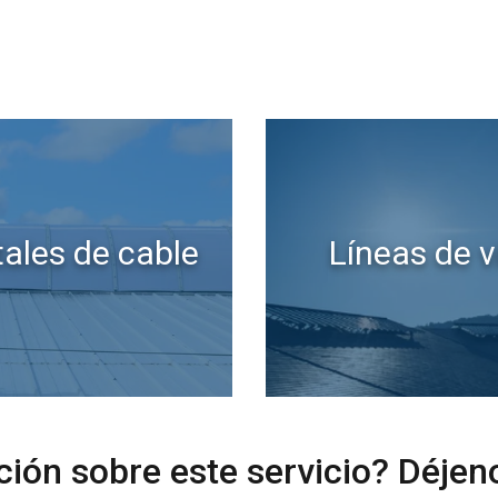
tales de cable
Líneas de v
utiliza cookies
ara personalizar el contenido, los anuncios y analizar nuestro tr
ión sobre su uso de nuestro sitio con nuestros socios de publici
inarla con otra información que les haya proporcionado o que 
 servicios.
Política de privacidad
ión sobre este servicio? Déjen
Cookies de
Cookies de
Cookies de