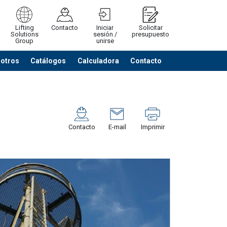
Lifting
Contacto
Iniciar
Solicitar
Solutions
sesión /
presupuesto
Group
unirse
sotros
Catálogos
Calculadora
Contacto
Cerrar
Ver listado cotización
Contacto
E-mail
Imprimir