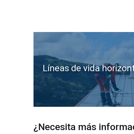
Líneas de vida horizon
Ese sitio web 
Utilizamos cookies p
compartimos informac
quienes pueden comb
partir del uso de sus
¿Necesita más informac
Cookies