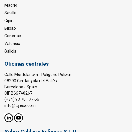
Madrid
Sevilla
Gijón
Bilbao
ACEPTAR TODO
Canarias
Valencia
RECHAZAR TODO
Galicia
MOSTRAR DETALLES
Oficinas centrales
Politica cookies
Calle Montclar s/n - Polígono Polizur
08290 Cerdanyola del Vallès
Barcelona - Spain
CIF B66740267
(+34) 93 701 77 66
info@cyesa.com
Sobre Cables y Eslingas S.L.U.