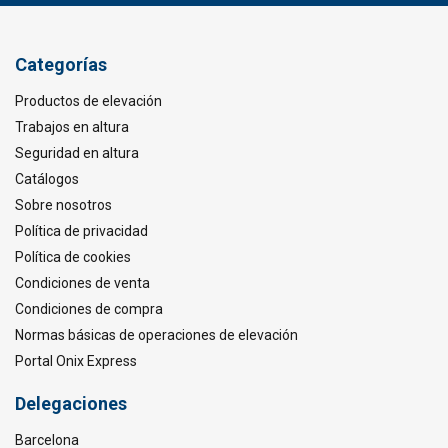
SPANISH
ENGLISH TRANSLATION
Ese sitio web utiliza cookies
Categorías
Utilizamos cookies para personalizar el
Productos de elevación
contenido, los anuncios y analizar nuestro
Trabajos en altura
tráfico. También compartimos información
Seguridad en altura
sobre su uso de nuestro sitio con nuestros
Catálogos
socios de publicidad y análisis, quienes pueden
Sobre nosotros
combinarla con otra información que les haya
Política de privacidad
proporcionado o que hayan recopilado a partir
Política de cookies
del uso de sus servicios.
Política de privacidad
Condiciones de venta
Condiciones de compra
Cookies
Cookies de
Cookies de
estrictamente
rendimiento
preferencias
Normas básicas de operaciones de elevación
necesarias
Portal Onix Express
Delegaciones
Cookies de
Cookies no
funcionalidad
clasificadas
Barcelona