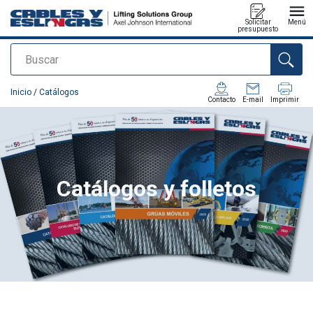
Solicitar
Menú
presupuesto
Buscar
Agregado a su presupuesto
Inicio
/
Catálogos
Contacto
E-mail
Imprimir
Catálogos y folletos