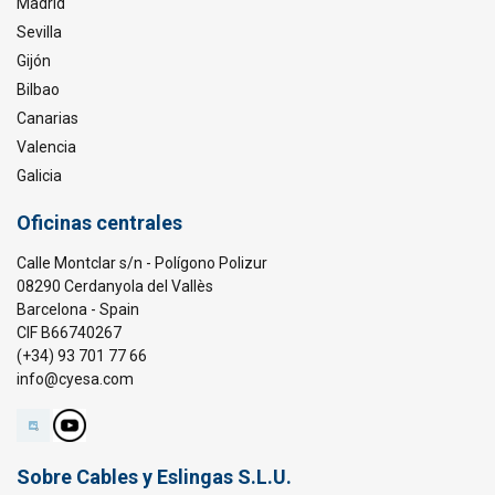
Madrid
Sevilla
Gijón
Bilbao
Canarias
Valencia
Galicia
Oficinas centrales
Calle Montclar s/n - Polígono Polizur
08290 Cerdanyola del Vallès
Barcelona - Spain
CIF B66740267
(+34) 93 701 77 66
info@cyesa.com
Sobre Cables y Eslingas S.L.U.