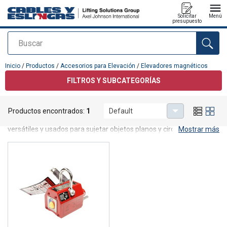
Solicitar
Menú
presupuesto
Buscar
Agregado a su presupuesto
Inicio
/
Productos
/
Accesorios para Elevación
/
Elevadores magnéticos
FILTROS Y SUBCATEGORÍAS
Elevadores magnéticos
Productos encontrados:
1
Default
Potentes, duraderos y fáciles de usar. Diseñados para ser
versátiles y usados para sujetar objetos planos y circulares.
Mostrar más
Mantenimiento simple y limitado con una larga vida útil.