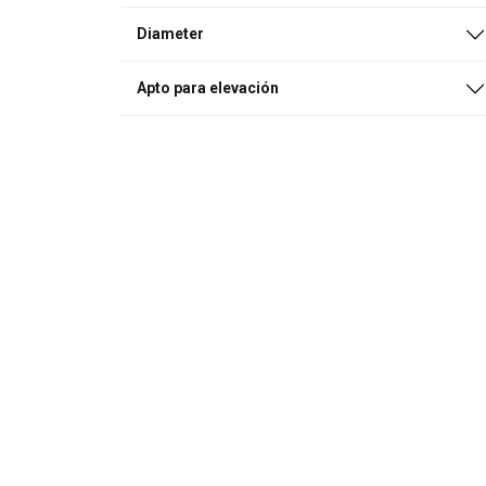
Diameter
Apto para elevación
Ese sitio web 
Utilizamos cookies p
compartimos informac
quienes pueden comb
partir del uso de sus
Cookies