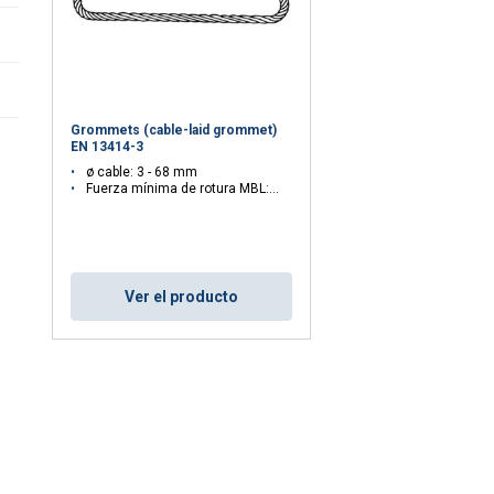
Ésta marca siempre debe quedar en la zona intermedia libre en
- Use los grommets a tiro directo, en modo ahorcado o en modo
- Nunca conecte entre sí grommets con distinta dirección de arr
- Los grommets no deberían cruzarse durante la maniobra.
- Aplicar coefi ciente de reducción de la WLL en función del fa
Grommets (cable-laid grommet)
IMCA M 179.
EN 13414-3
ø cable: 3 - 68 mm
Fuerza mínima de rotura MBL: 7 - 3556 ton
Ver el producto
utiliza cookies
ara personalizar el contenido, los anuncios y analizar nuestro tr
ión sobre su uso de nuestro sitio con nuestros socios de publici
inarla con otra información que les haya proporcionado o que 
 servicios.
Política de privacidad
Cookies de
Cookies de
Cookies de