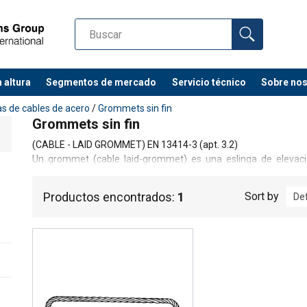
 altura
Segmentos de mercado
Servicio técnico
Sobre no
as de cables de acero
/
Grommets sin fin
Grommets sin fin
(CABLE - LAID GROMMET) EN 13414-3 (apt. 3.2)
Un grommet (cable laid-grommet) es una eslinga de elevació
continua de cable de acero, formando un cuerpo compuesto por s
Los extremos de los cables están metidos en el cuerpo que form
Productos encontrados:
1
Sort by
De
única de cable sin terminaciones conformando cables gu
1500/2000, los grommet ofrecen una conexión de elevación 
condiciones más adversas de flexión y elevación. Es el enlace 
flexible más
corta posible en elevación.
RECOMENDACIONES
- Nunca posicione la marca roja del grommet, que indica la pos