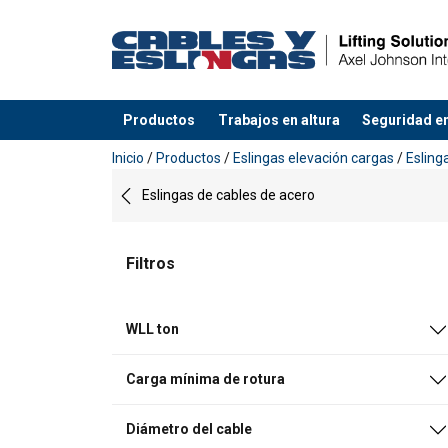
Productos
Trabajos en altura
Seguridad en
Agregado a su presupuesto
Inicio
/
Productos
/
Eslingas elevación cargas
/
Esling
Eslingas de cables de acero
Filtros
WLL ton
Carga mínima de rotura
Diámetro del cable