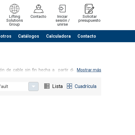
Lifting
Contacto
Iniciar
Solicitar
Solutions
sesión /
presupuesto
Group
unirse
sotros
Catálogos
Calculadora
Contacto
Cerrar
Ver listado cotización
n de cable sin fin hecha a partir de una longitud
Mostrar más
eis cables exteriores alrededor de un cable central.
a el núcleo. Debido a su construcción de una longitud
Lista
Cuadrícula
fault
ardines con un número de alambres del orden de
extremadamente resistente que puede soportar las
perfecto entre gancho y carga, y ofrecen la solución
ición del extremo del alma, contra el punto de apoyo.