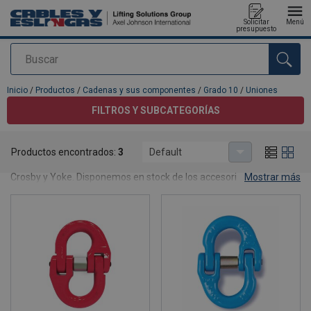
Solicitar
Menú
presupuesto
Buscar
Agregado a su presupuesto
Inicio
/
Productos
/
Cadenas y sus componentes
/
Grado 10
/
Uniones
FILTROS Y SUBCATEGORÍAS
Uniones
Productos encontrados:
3
Default
Cables y Eslingas S.L.U. es distribuidor autorizado de productos
Crosby y Yoke. Disponemos en stock de los accesorios de grado
Mostrar más
10 de uso más frecuente para la fabricación de eslingas. Bajo
pedido podemos suministrar el certificado de calidad del
fabricante con la trazabilidad del producto.