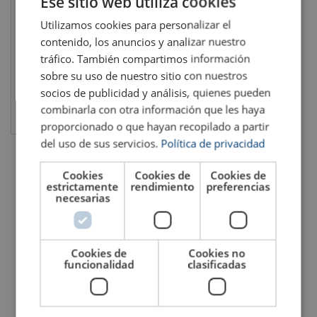
Ese sitio web utiliza cookies
bloqueante YOKE X-061
Utilizamos cookies para personalizar el
Fuerza máxima de utilización WLL: 2.5 - 16.0 ton
contenido, los anuncios y analizar nuestro
tráfico. También compartimos información
sobre su uso de nuestro sitio con nuestros
socios de publicidad y análisis, quienes pueden
Ver el producto
combinarla con otra información que les haya
proporcionado o que hayan recopilado a partir
del uso de sus servicios.
Política de privacidad
Cookies
Cookies de
Cookies de
estrictamente
rendimiento
preferencias
necesarias
Cookies de
Cookies no
funcionalidad
clasificadas