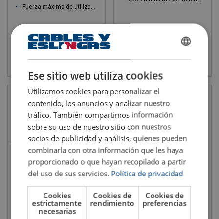
Fuerza máxima de utilización WLL: 0.5 - 3 ton
SPANISH
Ver el producto
Ver el producto
ENGLISH TRANSLATION
Ese sitio web utiliza cookies
Utilizamos cookies para personalizar el
contenido, los anuncios y analizar nuestro
tráfico. También compartimos información
sobre su uso de nuestro sitio con nuestros
socios de publicidad y análisis, quienes pueden
combinarla con otra información que les haya
proporcionado o que hayan recopilado a partir
del uso de sus servicios.
Política de privacidad
Polipasto de cadena manual
Polipasto de cadena manual
Elephant H-100 H
Elephant HOISTMAN
Cookies
Cookies de
Cookies de
Fuerza máxima de utilización WLL: 0.5 - 5 ton
Fuerza máxima de utilización WLL: 0.15 - 0.25 ton
estrictamente
rendimiento
preferencias
necesarias