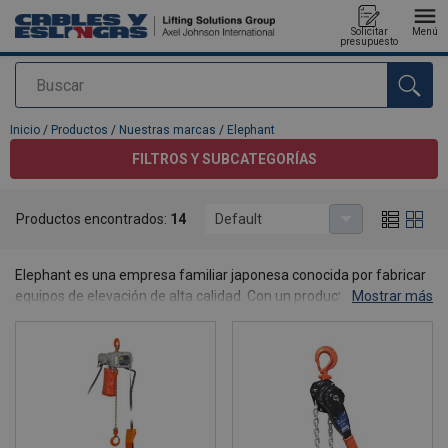
Solicitar
Menú
presupuesto
Buscar
Agregado a su presupuesto
Inicio
/
Productos
/
Nuestras marcas
/
Elephant
FILTROS Y SUBCATEGORÍAS
Productos encontrados:
14
Default
Elephant
Elephant es una empresa familiar japonesa conocida por fabricar
equipos de elevación de alta calidad. Con un producto Elephant
Mostrar más
obtendrá un diseño excepcional, seguridad y una herramienta en
la que puede confiar.
Contáctanos
para obtener más información sobre nuestra gama
de productos Elephant.