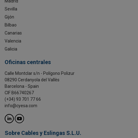
Madrid
Sevilla
Gijón
Bilbao
Canarias
Valencia
Galicia
Oficinas centrales
Calle Montclar s/n - Polígono Polizur
08290 Cerdanyola del Vallès
Barcelona - Spain
CIF B66740267
(+34) 93 701 77 66
info@cyesa.com
Sobre Cables y Eslingas S.L.U.