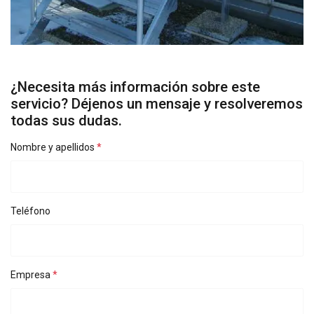
¿Necesita más información sobre este
servicio? Déjenos un mensaje y resolveremos
todas sus dudas.
Nombre y apellidos
SPANISH
ENGLISH TRANSLATION
Ese sitio web utiliza cookies
Utilizamos cookies para personalizar el
Teléfono
contenido, los anuncios y analizar nuestro
tráfico. También compartimos información
sobre su uso de nuestro sitio con nuestros
socios de publicidad y análisis, quienes pueden
Empresa
combinarla con otra información que les haya
proporcionado o que hayan recopilado a partir