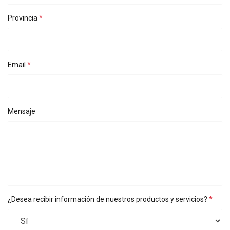
del uso de sus servicios.
Política de privacidad
Provincia
Cookies
Cookies de
Cookies de
estrictamente
rendimiento
preferencias
necesarias
Email
Cookies de
Cookies no
funcionalidad
clasificadas
Mensaje
ACEPTAR TODO
RECHAZAR TODO
¿Desea recibir información de nuestros productos y servicios?
MOSTRAR DETALLES
Politica cookies