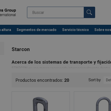
 altura
Segmentos de mercado
Servicio técnico
Sobre no
Starcon
Acerca de los sistemas de transporte y fijac
STARCON es una marca reconocida internacionalmente dentro d
elementos prefabricados y tuberías de hormigón. Suministramo
Póngase en contacto con nuestro equipo para obtener asesoram
Productos encontrados:
20
Sort by
De
producto para sus necesidades.