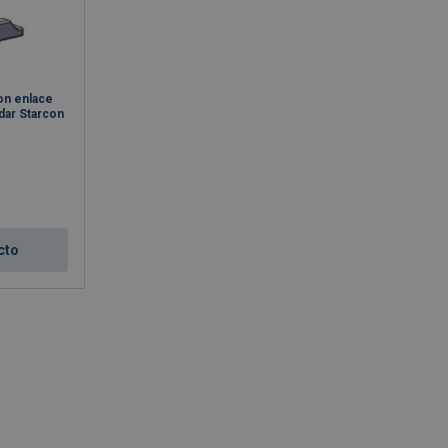
on enlace
dar Starcon
cto