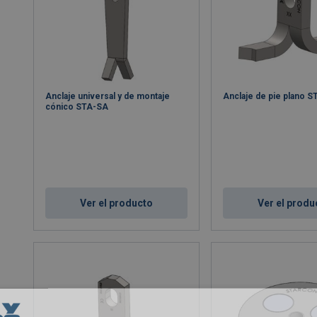
Anclaje universal y de montaje
Anclaje de pie plano S
cónico STA-SA
Ver el producto
Ver el produ