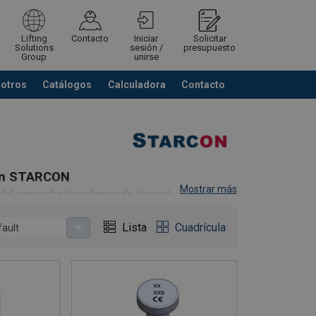
Lifting
Contacto
Iniciar
Solicitar
Solutions
sesión /
presupuesto
Group
unirse
sotros
Catálogos
Calculadora
Contacto
Cerrar
Ver listado cotización
ión STARCON
Mostrar más
el suministro de sistemas de elevación para
s sistemas de elevación.
iento y orientación sobre la compra del mejor
Lista
Cuadrícula
fault