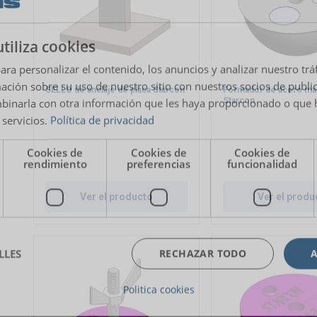
utiliza cookies
ara personalizar el contenido, los anuncios y analizar nuestro tr
ión sobre su uso de nuestro sitio con nuestros socios de publici
SELLO de anclaje de placa Starcon
Formador de acero ma
Starcon
inarla con otra información que les haya proporcionado o que 
 servicios.
Política de privacidad
Cookies de
Cookies de
Cookies de
rendimiento
preferencias
funcionalidad
Ver el producto
Ver el produ
LLES
RECHAZAR TODO
Politica cookies