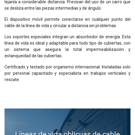
lejanía a considerable distancia. Precisan del uso de un carro que
se desliza entre las piezas intermedias y de ángulo.
El dispositivo móvil permite conectarse en cualquier punto del
cable de la línea de vida y circular a distancia sin problemas.
Los soportes especiales integran un absorbedor de energía. Esta
línea de vida es ideal y adaptable para todo tipo de cubiertas, con
un sistema que asegura la total impermeabilización y
estanqueidad de las cubiertas.
Certificado y testado por organismo internacional. Instaladas solo
por personal capacitado y especialista en trabajos verticales y
rescate.
SPANISH
ENGLISH TRANSLATION
Ese sitio web utiliza cookies
Utilizamos cookies para personalizar el
contenido, los anuncios y analizar nuestro
tráfico. También compartimos información
Líneas de vida oblicuas de cable