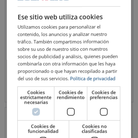
SPANISH
ENGLISH TRANSLATION
Ese sitio web utiliza cookies
Utilizamos cookies para personalizar el
contenido, los anuncios y analizar nuestro
tráfico. También compartimos información
VEROTECH 10
VEROSTEEL 8
sobre su uso de nuestro sitio con nuestros
ø cable: 6 - 34 mm
ø cable: 16 - 50 mm
socios de publicidad y análisis, quienes pueden
combinarla con otra información que les haya
proporcionado o que hayan recopilado a partir
del uso de sus servicios.
Política de privacidad
Ver el producto
Ver el producto
Cookies
Cookies de
Cookies de
estrictamente
rendimiento
preferencias
necesarias
Cookies de
Cookies no
funcionalidad
clasificadas