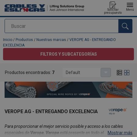
Solicitar
Menú
presupuesto
Buscar
Agregado a su presupuesto
Inicio
/
Productos
/
Nuestras marcas
/
VEROPE AG - ENTREGANDO
EXCELENCIA
FILTROS Y SUBCATEGORÍAS
Productos encontrados:
7
Default
VEROPE AG - ENTREGANDO EXCELENCIA
Para proporcionar el mejor servicio posible y acceso a los cables
especiales de
Verope
,
Verope
está presente en todo el mundo.
Mostrar más