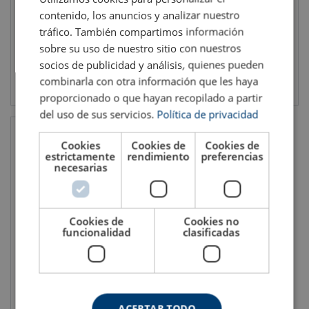
contenido, los anuncios y analizar nuestro
tráfico. También compartimos información
sobre su uso de nuestro sitio con nuestros
socios de publicidad y análisis, quienes pueden
Ver el producto
Ver el producto
combinarla con otra información que les haya
proporcionado o que hayan recopilado a partir
del uso de sus servicios.
Política de privacidad
Cookies
Cookies de
Cookies de
estrictamente
rendimiento
preferencias
necesarias
Cookies de
Cookies no
funcionalidad
clasificadas
Green Pin® Tensor G-6323
Horquilla - Horquilla
Fuerza máxima de utilización WLL: 0.54 - 34 ton
ACEPTAR TODO