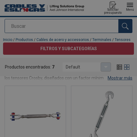
Solicitar
Menú
presupuesto
Buscar
Agregado a su presupuesto
Inicio
/
Productos
/
Cables de acero y accessorios
/
Terminales
/
Tensores
FILTROS Y SUBCATEGORÍAS
Tensores
Productos encontrados:
7
Default
Para la elevación de cargas Cables y Eslingas S.L.U. recomienda
los tensores Crosby, diseñados con un factor mínimo de 5 a 1 y
Mostrar más
disponibles con altas cargas de trabajo. Todos los tensores son
sometidos a tratamiento térmico. Los cuerpos son normalizados y
los terminales son templados y revenidos. Esta combinación de
tratamiento térmico crea un conjunto con cualidades superiores
de fatiga e impacto y aseguran un buen rendimiento. Los tensores
solo se recomiendan para tracción recta o en línea.