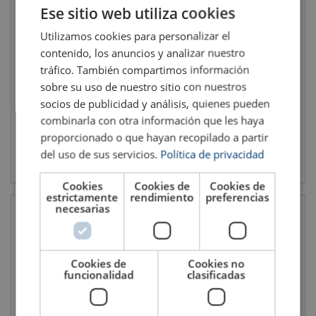
ENGLISH TRANSLATION
Ese sitio web utiliza cookies
Utilizamos cookies para personalizar el
Cáncamo de elevación TP-S
Cáncamo de elevación TP
contenido, los anuncios y analizar nuestro
tráfico. También compartimos información
sobre su uso de nuestro sitio con nuestros
socios de publicidad y análisis, quienes pueden
combinarla con otra información que les haya
proporcionado o que hayan recopilado a partir
del uso de sus servicios.
Política de privacidad
Ver el producto
Ver el producto
Cookies
Cookies de
Cookies de
estrictamente
rendimiento
preferencias
necesarias
Cookies de
Cookies no
funcionalidad
clasificadas