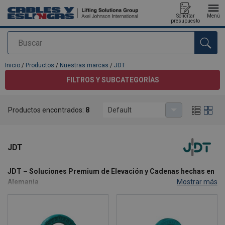
Solicitar
Menú
presupuesto
Buscar
Agregado a su presupuesto
Inicio
/
Productos
/
Nuestras marcas
/
JDT
FILTROS Y SUBCATEGORÍAS
Productos encontrados:
8
Default
JDT
JDT – Soluciones Premium de Elevación y Cadenas hechas en
Alemania
Mostrar más
Desde hace más de 200 años, J.D. Theile (JDT) representa la
máxima calidad, innovación y seguridad en la fabricación de
cadenas, equipos de elevación y componentes de conexión para
aplicaciones industriales exigentes. Como fabricante global con