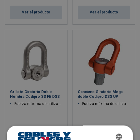
Ver el producto
Ver el producto
Grillete Giratorio Doble
Cancámo Giratorio Mega
Hembra Codipro SS FE DSS
doble Codipro DSS UP
Fuerza máxima de utilización WLL: 2.70 - 5.00 ton
Fuerza máxima de utilización WLL: 30 - 60 ton