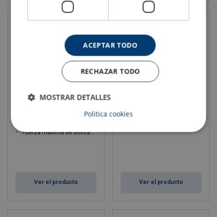
ACEPTAR TODO
RECHAZAR TODO
MOSTRAR DETALLES
Cáncamo de elevación
Cáncamo giratorio Crosby
Politica cookies
giratorio para soldar Codipro
HR-125M (rosca métrica)
WE DSS
Fuerza máxima de utilización WLL: 10 - 10 ton
Ver el producto
Ver el producto