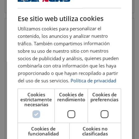
Ver el producto
Ver el producto
SPANISH
ENGLISH TRANSLATION
Ese sitio web utiliza cookies
Utilizamos cookies para personalizar el
contenido, los anuncios y analizar nuestro
tráfico. También compartimos información
sobre su uso de nuestro sitio con nuestros
socios de publicidad y análisis, quienes pueden
combinarla con otra información que les haya
proporcionado o que hayan recopilado a partir
del uso de sus servicios.
Política de privacidad
Anillo Giratorio Triple
Cáncamo de elevación
Codipro TSR
giratorio para soldar Codipro
WE DSR
Fuerza máxima de utilización WLL: 0.40 - 22.00 ton
Cookies
Cookies de
Cookies de
Fuerza máxima de utilización WLL: 2 - 5 ton
estrictamente
rendimiento
preferencias
necesarias
Cookies de
Cookies no
Ver el producto
Ver el producto
funcionalidad
clasificadas