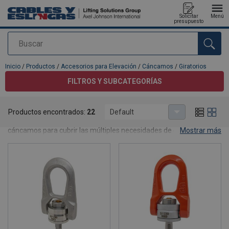
Solicitar
Menú
presupuesto
Buscar
Agregado a su presupuesto
Inicio
/
Productos
/
Accesorios para Elevación
/
Cáncamos
/
Giratorios
FILTROS Y SUBCATEGORÍAS
Giratorios
Productos encontrados:
22
Default
Cables y Eslingas S.L.U. dispone de una completa gama de
cáncamos para cubrir las múltiples necesidades de elevación y
Mostrar más
sujeción, desde los modelos más tradicionales altamente
demandados, hasta los más versátiles e innovadores.