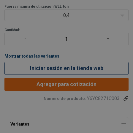
con magnaflux.
Fuerza máxima de utilización WLL
Trazabilidad en todas las piezas forjadas y tornillos.
ton
Los pernos son rosca métrica. También disponible modelo
0,4
en rosca UNC.
Test de prueba a
Cantidad:
Mostrar todas las variantes
Iniciar sesión en la tienda web
Agregar para cotización
Y6YC8271C003
Número de producto: