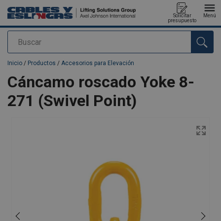
Solicitar
Menú
presupuesto
Buscar
Agregado a su presupuesto
Inicio
/
Productos
/
Accesorios para Elevación
Cáncamo roscado Yoke 8-
271 (Swivel Point)