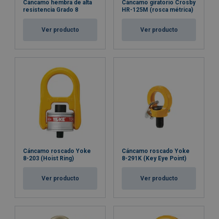
M 72
50
100
40
80
56
40
Cáncamo hembra de alta
Cáncamo giratorio Crosby
resistencia Grado 8
HR-125M (rosca métrica)
M 80
50
100
40
80
56
40
Ver producto
Ver producto
M 90
50
100
40
80
56
40
Cáncamo roscado Yoke
Cáncamo roscado Yoke
8-203 (Hoist Ring)
8-291K (Key Eye Point)
Ver producto
Ver producto