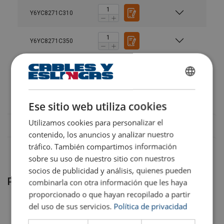
Y6YC8271C310
Núm. de
1
2
1
2
2
2
piernas
Y6YC8271C350
Ángulo de
0°
0°
90°
90°
0°-45°
45°-60°
Y6YC8271C400
inclinación
SPANISH
M 8
0,6
1,2
0,4
0,8
0,56
0,4
Coeficiente de seguridad 4
ENGLISH TRANSLATION
Ese sitio web utiliza cookies
Utilizamos cookies para personalizar el
M 10
0,9
1,8
0,6
1,2
0,84
0,6
contenido, los anuncios y analizar nuestro
Material:
tráfico. También compartimos información
M 12
1,2
2,4
0.7
1.4
0,98
0,7
sobre su uso de nuestro sitio con nuestros
Marcado:
Certificación:
socios de publicidad y análisis, quienes pueden
Productos relacionados
M 16
2,6
5,2
1.5
3
2,1
1,5
combinarla con otra información que les haya
Coeficiente de seguridad:
proporcionado o que hayan recopilado a partir
del uso de sus servicios.
Política de privacidad
M 20
4
8
2.5
5
3,5
2,5