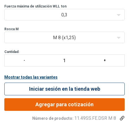
químicos. Su doble articulación le permite alinearse
perfectamente con la eslinga
Fuerza máxima de utilización WLL
ton
0,3
Características:
Rosca M
M 8 (x1,25)
Cantidad:
Mostrar todas las variantes
Iniciar sesión en la tienda web
Agregar para cotización
11.49SS.FE.DSR M 8
Número de producto: