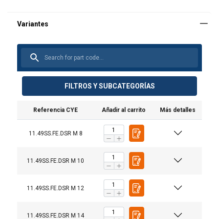
FILTROS Y SUBCATEGORÍAS
Referencia CYE
Añadir al carrito
Más detalles
11.49SS.FE.DSR M 8
11.49SS.FE.DSR M 10
11.49SS.FE.DSR M 12
11.49SS.FE.DSR M 14