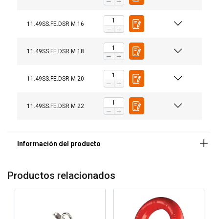
11.49SS.FE.DSR M 16
11.49SS.FE.DSR M 18
Material:
11.49SS.FE.DSR M 20
Marcado:
Rango de temperatura:
Certificación:
11.49SS.FE.DSR M 22
except grade/WLL
Coeficiente de seguridad:
Productos relacionados
SPANISH
ENGLISH TRANSLATION
Ese sitio web utiliza cookies