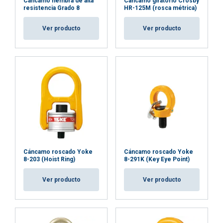
Cáncamo hembra de alta
Cáncamo giratorio Crosby
ACEPTAR TODO
resistencia Grado 8
HR-125M (rosca métrica)
Ver producto
Ver producto
RECHAZAR TODO
MOSTRAR DETALLES
Politica cookies
Cáncamo roscado Yoke
Cáncamo roscado Yoke
8-203 (Hoist Ring)
8-291K (Key Eye Point)
Ver producto
Ver producto