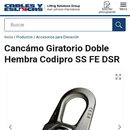
Solicitar
Menú
presupuesto
Buscar
Agregado a su presupuesto
Inicio
/
Productos
/
Accesorios para Elevación
Cancámo Giratorio Doble
Hembra Codipro SS FE DSR