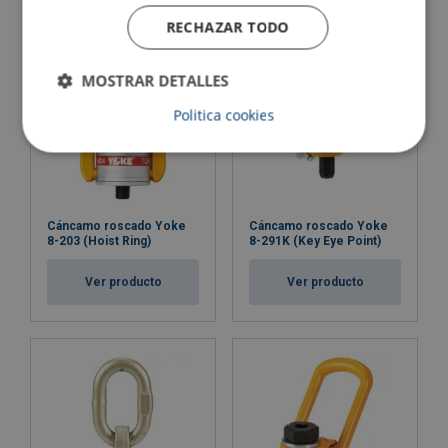
RECHAZAR TODO
MOSTRAR DETALLES
Politica cookies
Cáncamo roscado Yoke
Cáncamo roscado Yoke
8-203 (Hoist Ring)
8-291K (Key Eye Point)
Ver producto
Ver producto