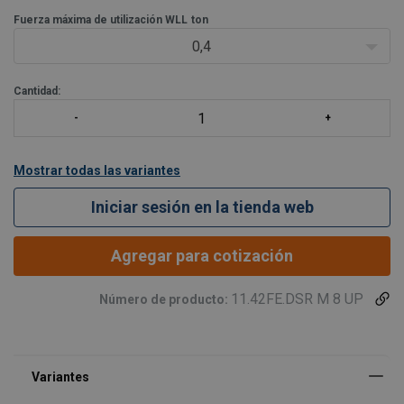
alineación con la eslinga de elevación. El anillo puede girar bajo la
carga. El anillo gira 180° y tiene un r
Fuerza máxima de utilización WLL
ton
0,4
Cantidad:
Mostrar todas las variantes
Iniciar sesión en la tienda web
Agregar para cotización
11.42FE.DSR M 8 UP
Número de producto: