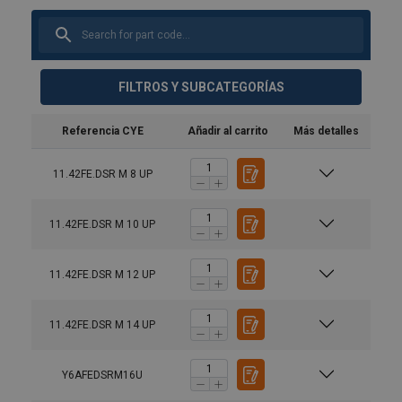
FILTROS Y SUBCATEGORÍAS
Referencia CYE
Añadir al carrito
Más detalles
11.42FE.DSR M 8 UP
11.42FE.DSR M 10 UP
11.42FE.DSR M 12 UP
11.42FE.DSR M 14 UP
Y6AFEDSRM16U