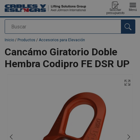
Solicitar
Menú
presupuesto
Buscar
Agregado a su presupuesto
Inicio
/
Productos
/
Accesorios para Elevación
Cancámo Giratorio Doble
Hembra Codipro FE DSR UP