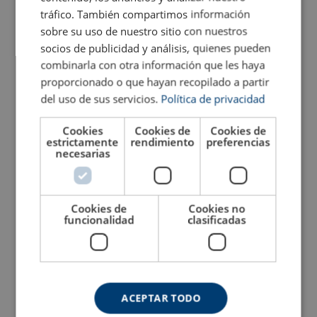
tráfico. También compartimos información
sobre su uso de nuestro sitio con nuestros
Elevador de imanes
Cáncamo macho de alta
socios de publicidad y análisis, quienes pueden
permanentes POWERTEX
resistencia Grado 8
PLM
combinarla con otra información que les haya
proporcionado o que hayan recopilado a partir
Ver producto
Ver producto
del uso de sus servicios.
Política de privacidad
Cookies
Cookies de
Cookies de
estrictamente
rendimiento
preferencias
necesarias
Cookies de
Cookies no
funcionalidad
clasificadas
Cáncamo hembra de alta
Cáncamo giratorio Crosby
resistencia Grado 8
HR-125M (rosca métrica)
ACEPTAR TODO
Ver producto
Ver producto