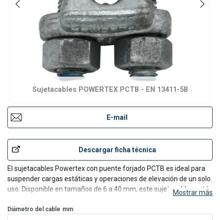
Sujetacables POWERTEX PCTB - EN 13411-5B
E-mail
Descargar ficha técnica
El sujetacables Powertex con puente forjado PCTB es ideal para
suspender cargas estáticas y operaciones de elevación de un solo
uso. Disponible en tamaños de 6 a 40 mm, este sujetacables está
Mostrar más
diseñado y probado de acuerdo con la norma EN 13411-5B, lo que
garantiza el cumplimiento y la fiabilida
Diámetro del cable
mm