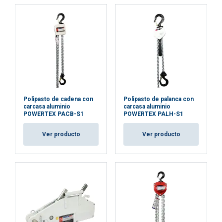
funcionalidad
clasificadas
Aviso:
ACEPTAR TODO
RECHAZAR TODO
Polipasto de cadena con
Polipasto de palanca con
carcasa aluminio
carcasa aluminio
MOSTRAR DETALLES
POWERTEX PACB-S1
POWERTEX PALH-S1
Politica cookies
Ver producto
Ver producto