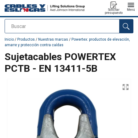
Solicitar
Menú
presupuesto
Buscar
Agregado a su presupuesto
Inicio
/
Productos
/
Nuestras marcas
/
Powertex: productos de elevación,
amarre y protección contra caídas
Sujetacables POWERTEX
PCTB - EN 13411-5B