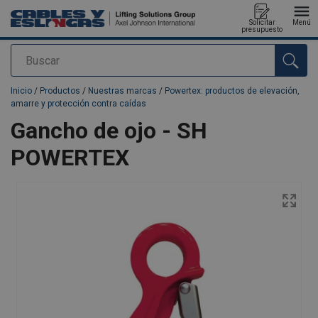
Solicitar
Menú
presupuesto
Buscar
Agregado a su presupuesto
Inicio
/
Productos
/
Nuestras marcas
/
Powertex: productos de elevación,
amarre y protección contra caídas
Gancho de ojo - SH
POWERTEX