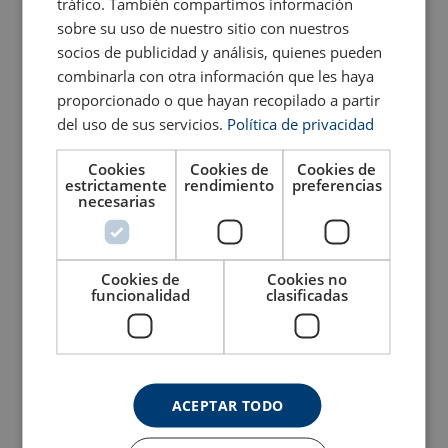
tráfico. También compartimos información
Elevador de imanes
Sujetacables Powertex
permanentes POWERTEX
Grip PWRG
sobre su uso de nuestro sitio con nuestros
PLM
socios de publicidad y análisis, quienes pueden
Ver producto
combinarla con otra información que les haya
Ver producto
proporcionado o que hayan recopilado a partir
del uso de sus servicios.
Política de privacidad
Marcado:
Cookies
Cookies de
Cookies de
estrictamente
rendimiento
preferencias
Rango de temperatura:
necesarias
Acabado:
Certificación:
Nota:
Cookies de
Cookies no
funcionalidad
clasificadas
Coeficiente de seguridad:
Polipasto de cadena con
Polipasto de palanca con
Grado:
carcasa aluminio
carcasa aluminio
POWERTEX PACB-S1
POWERTEX PALH-S1
Ver producto
Ver producto
ACEPTAR TODO