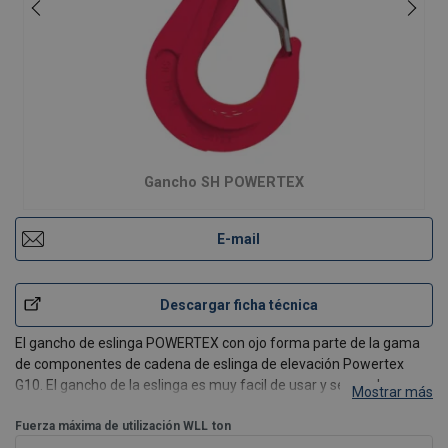
Gancho SH POWERTEX
E-mail
Descargar ficha técnica
El gancho de eslinga POWERTEX con ojo forma parte de la gama
de componentes de cadena de eslinga de elevación Powertex
G10. El gancho de la eslinga es muy facil de usar y se puede
Mostrar más
acoplar rapidamente a los puntos de elevacion. El gancho tiene un
pestillo solido.
Fuerza máxima de utilización WLL
ton