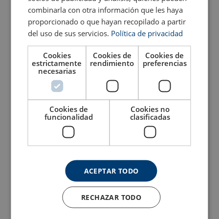
combinarla con otra información que les haya
proporcionado o que hayan recopilado a partir
del uso de sus servicios.
Política de privacidad
Marcado:
Cookies
Cookies de
Cookies de
estrictamente
rendimiento
preferencias
Rango de temperatura:
necesarias
Acabado:
Certificación:
Polipasto de cadena con
Polipasto de palanca con
Cookies de
Cookies no
Nota:
carcasa aluminio
carcasa aluminio
funcionalidad
clasificadas
POWERTEX PACB-S1
POWERTEX PALH-S1
Coeficiente de seguridad:
Grado:
Ver producto
Ver producto
ACEPTAR TODO
RECHAZAR TODO