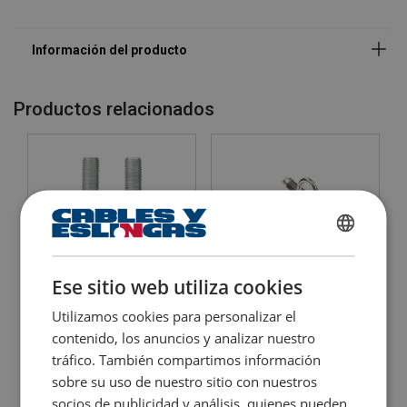
Productos relacionados
SPANISH
ENGLISH TRANSLATION
Ese sitio web utiliza cookies
Elevador de imanes
Sujetacables Powertex
Utilizamos cookies para personalizar el
permanentes POWERTEX
Grip PWRG
contenido, los anuncios y analizar nuestro
PLM
tráfico. También compartimos información
Ver producto
Ver producto
sobre su uso de nuestro sitio con nuestros
socios de publicidad y análisis, quienes pueden