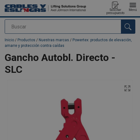
Solicitar
Menú
presupuesto
Buscar
Agregado a su presupuesto
Inicio
/
Productos
/
Nuestras marcas
/
Powertex: productos de elevación,
amarre y protección contra caídas
Gancho Autobl. Directo -
SLC