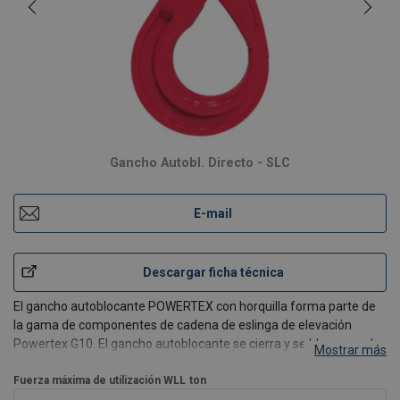
Gancho Autobl. Directo - SLC
E-mail
Descargar ficha técnica
El gancho autoblocante POWERTEX con horquilla forma parte de
la gama de componentes de cadena de eslinga de elevación
Powertex G10. El gancho autoblocante se cierra y se bloquea solo
Mostrar más
cuando se levanta, lo que lo convierte en un gancho de elevación
seguro. El gancho se puede abrir presionando el tr
Fuerza máxima de utilización WLL
ton