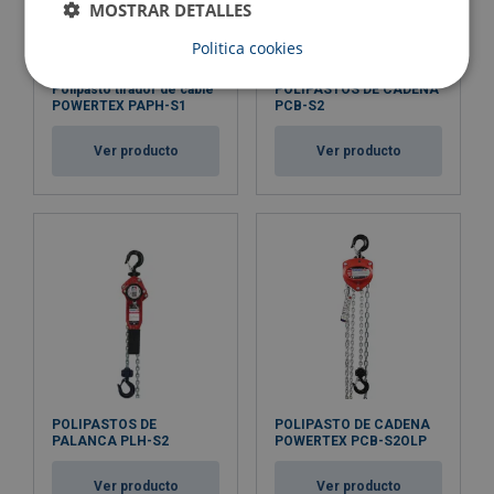
MOSTRAR DETALLES
Politica cookies
Polipasto tirador de cable
POLIPASTOS DE CADENA
POWERTEX PAPH-S1
PCB-S2
Ver producto
Ver producto
POLIPASTOS DE
POLIPASTO DE CADENA
PALANCA PLH-S2
POWERTEX PCB-S2OLP
Ver producto
Ver producto