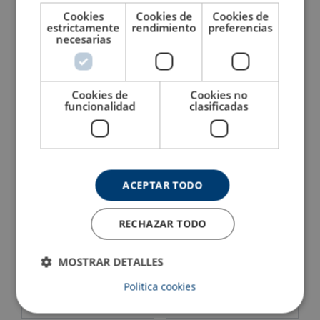
Cookies
Cookies de
Cookies de
estrictamente
rendimiento
preferencias
Cáncamo macho de alta
Cáncamo hembra de alta
necesarias
resistencia Grado 8
resistencia Grado 8
Ver producto
Ver producto
Cookies de
Cookies no
funcionalidad
clasificadas
ACEPTAR TODO
RECHAZAR TODO
Cáncamo giratorio Crosby
Cáncamo roscado Yoke
MOSTRAR DETALLES
HR-125M (rosca métrica)
8-203 (Hoist Ring)
Politica cookies
Ver producto
Ver producto