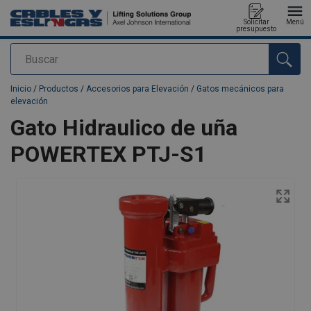
Solicitar
Menú
presupuesto
Buscar
Agregado a su presupuesto
Inicio
/
Productos
/
Accesorios para Elevación
/
Gatos mecánicos para
elevación
Gato Hidraulico de uña
POWERTEX PTJ-S1