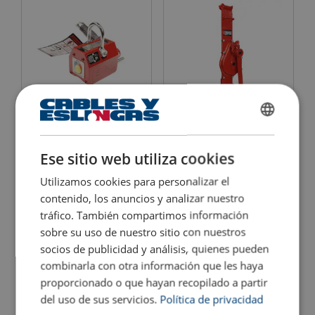
Material:
Marcado:
Elevador de imanes
Gato mecánico de
SPANISH
permanentes POWERTEX
cremallera POWERTEX
PLM
PRJ-S2
ENGLISH TRANSLATION
Ese sitio web utiliza cookies
Rango de temperatura:
Acabado:
Ver producto
Ver producto
Utilizamos cookies para personalizar el
Certificación:
contenido, los anuncios y analizar nuestro
tráfico. También compartimos información
sobre su uso de nuestro sitio con nuestros
socios de publicidad y análisis, quienes pueden
combinarla con otra información que les haya
proporcionado o que hayan recopilado a partir
del uso de sus servicios.
Política de privacidad