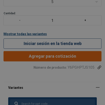
• Seguro: cada gato hidráulico se somete a una prueba de carga
5
dinámica de 1 x
Cantidad:
Mostrar todas las variantes
Iniciar sesión en la tienda web
Agregar para cotización
Y6PGHPTJS105
Número de producto: