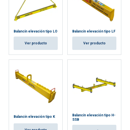
del uso de sus servicios.
Política de privacidad
Cookies
Cookies de
Cookies de
estrictamente
rendimiento
preferencias
necesarias
Balancín elevación tipo LO
Balancín elevación tipo LF
Ver producto
Ver producto
Cookies de
Cookies no
funcionalidad
clasificadas
ACEPTAR TODO
RECHAZAR TODO
MOSTRAR DETALLES
Balancín elevación tipo H-
Balancín elevación tipo K
SSB
Politica cookies