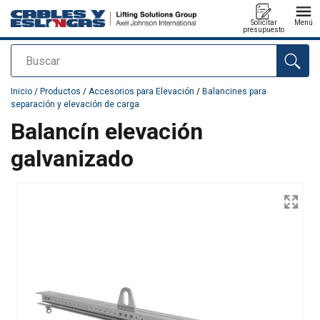
Solicitar
Menú
presupuesto
Buscar
Agregado a su presupuesto
Inicio
/
Productos
/
Accesorios para Elevación
/
Balancines para
separación y elevación de carga
Balancín elevación
galvanizado