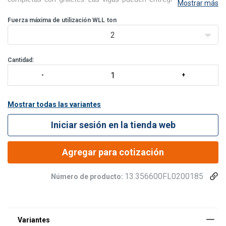
Mostrar más
accesorios como ganchos, eslingas de cable, eslingas de cadena o
eslingas textiles.
Fuerza máxima de utilización WLL
ton
2
Cantidad:
Mostrar todas las variantes
Iniciar sesión en la tienda web
Agregar para cotización
13.356600FL0200185
Número de producto: