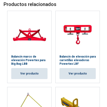
Productos relacionados
SPANISH
Balancín marco de
Balancín de elevación para
ENGLISH TRANSLATION
Ese sitio web utiliza cookies
elevación Powertex para
carretillas elevadoras
Big Bag LBB
Powertex LBF
Utilizamos cookies para personalizar el
contenido, los anuncios y analizar nuestro
Ver producto
Ver producto
tráfico. También compartimos información
sobre su uso de nuestro sitio con nuestros
socios de publicidad y análisis, quienes pueden
combinarla con otra información que les haya
proporcionado o que hayan recopilado a partir