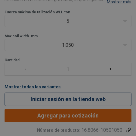
Mostrar más
de la bobina siempre estará en equilibrio con o sin carga. Si se usa
correctamente, el gancho de la bo
Fuerza máxima de utilización WLL
ton
5
Max coil width
mm
1,050
Cantidad:
Mostrar todas las variantes
Iniciar sesión en la tienda web
Agregar para cotización
16.8066-10501050
Número de producto: