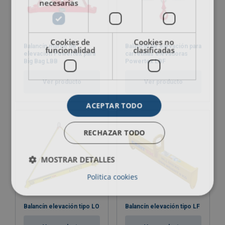
necesarias
Cookies de
Cookies no
Balancín marco de
Balancín de elevación para
funcionalidad
clasificadas
elevación Powertex para
carretillas elevadoras
Big Bag LBB
Powertex LBF
Ver producto
Ver producto
ACEPTAR TODO
RECHAZAR TODO
MOSTRAR DETALLES
Politica cookies
Balancín elevación tipo LO
Balancín elevación tipo LF