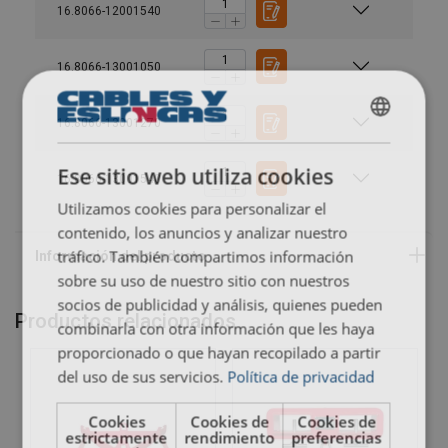
16.8066-12001540
16.8066-13001050
16.8066-13001270
SPANISH
ENGLISH TRANSLATION
Ese sitio web utiliza cookies
16.8066-13001540
Utilizamos cookies para personalizar el
contenido, los anuncios y analizar nuestro
Material:
tráfico. También compartimos información
sobre su uso de nuestro sitio con nuestros
Marcado:
socios de publicidad y análisis, quienes pueden
Productos relacionados
combinarla con otra información que les haya
proporcionado o que hayan recopilado a partir
Acabado:
del uso de sus servicios.
Política de privacidad
Cookies
Cookies de
Cookies de
estrictamente
rendimiento
preferencias