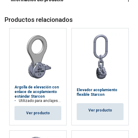
Grupo de carga:
Productos relacionados
Información técnica
:
Material:
Marcado:
Acabado:
Argolla de elevación con
Elevador acoplamiento
enlace de acoplamiento
flexible Starcon
estándar Starcon
Utilizado para anclajes esféricos Starcon.
Ver producto
Ver producto