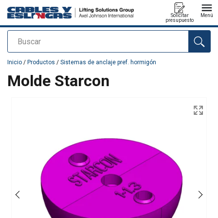
Solicitar
Menú
presupuesto
Buscar
Agregado a su presupuesto
Inicio
/
Productos
/
Sistemas de anclaje pref. hormigón
Molde Starcon