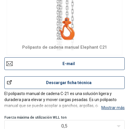
Polipasto de cadena manual Elephant C21
E-mail
Descargar ficha técnica
El polipasto manual de cadena C-21 es una solución ligera y
duradera para elevar y mover cargas pesadas. Es un polipasto
manual que se puede acoplar a ganchos, argollas, carros o
Mostrar más
abrazaderas para vigas, y puede manipular cargas de hasta 5
toneladas. Cuenta con una cadena de carga galvanizada, un ba
Fuerza máxima de utilización WLL
ton
0,5