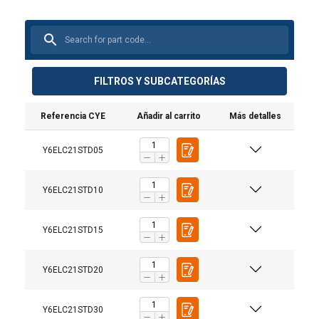
FILTROS Y SUBCATEGORÍAS
Referencia CYE
Añadir al carrito
Más detalles
Y6ELC21STD05
Y6ELC21STD10
Y6ELC21STD15
Y6ELC21STD20
Y6ELC21STD30