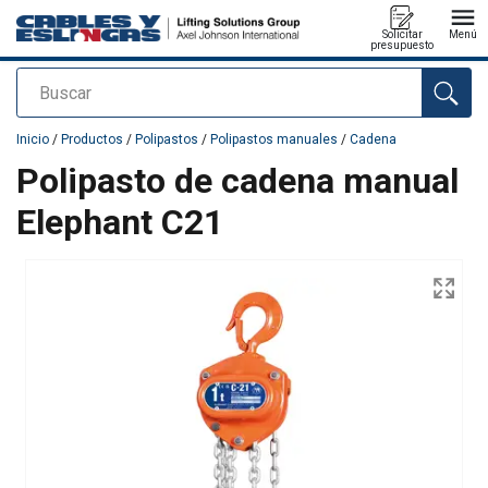
Solicitar
Menú
presupuesto
Buscar
Agregado a su presupuesto
Inicio
/
Productos
/
Polipastos
/
Polipastos manuales
/
Cadena
Polipasto de cadena manual
Elephant C21