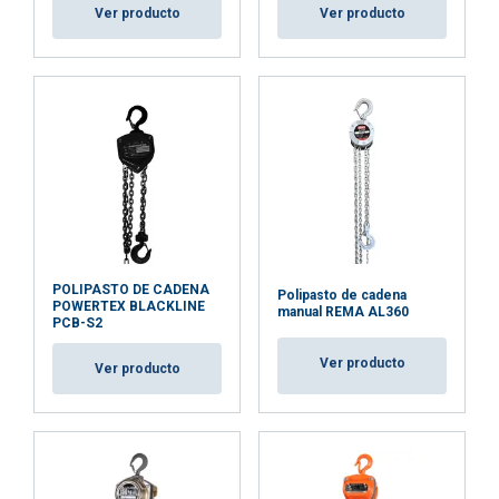
Cookies
Cookies de
Cookies de
Ver producto
Ver producto
estrictamente
rendimiento
preferencias
necesarias
Material:
Cookies de
Cookies no
funcionalidad
clasificadas
Marcado:
Rango de temperatura:
Acabado:
Certificación:
ACEPTAR TODO
Coeficiente de seguridad:
POLIPASTO DE CADENA
Polipasto de cadena
POWERTEX BLACKLINE
manual REMA AL360
RECHAZAR TODO
PCB-S2
Ver producto
Ver producto
MOSTRAR DETALLES
Politica cookies