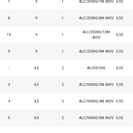
rendimiento
preferencias
funcionalidad
7
9
1
ALC/250KG/7M 400V
0,55
8
9
1
ALC/250KG/8M 400V
0,55
ALC/250KG/10M
10
9
1
0,55
400V
LLES
RECHAZAR TODO
9
9
1
ALC/250KG/9M 400V
0,55
Politica cookies
-
4,5
2
ALC05/500
0,55
3
4,5
2
ALC/500KG/3M 400V
0,55
4
4,5
2
ALC/500KG/4M 400V
0,55
5
4,5
2
ALC/500KG/5M 400V
0,55