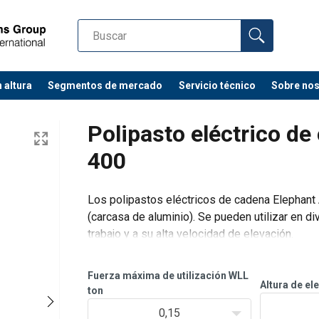
 altura
Segmentos de mercado
Servicio técnico
Sobre no
Polipasto eléctrico de
400
Los polipastos eléctricos de cadena Elephan
(carcasa de aluminio). Se pueden utilizar en di
trabajo y a su alta velocidad de elevación.
Características
Embrague deslizante contra sobrecarga.
Fuerza máxima de utilización WLL
Freno autoblocant
Altura de el
ton
0,15