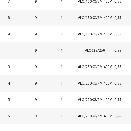
7
9
1
ALC/150KG/7M 400V
0,55
8
9
1
ALC/150KG/8M 400V
0,55
9
9
1
ALC/150KG/9M 400V
0,55
-
9
1
ALC025/250
0,55
3
9
1
ALC/250KG/3M 400V
0,55
utiliza cookies
4
9
1
ALC/250KG/4M 400V
0,55
ara personalizar el contenido, los anuncios y analizar nuestro tr
ión sobre su uso de nuestro sitio con nuestros socios de publici
5
9
1
ALC/250KG/5M 400V
0,55
inarla con otra información que les haya proporcionado o que 
 servicios.
Política de privacidad
6
9
1
ALC/250KG/6M 400V
0,55
Cookies de
Cookies de
Cookies de