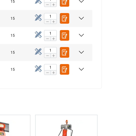
15
15
15
15
15