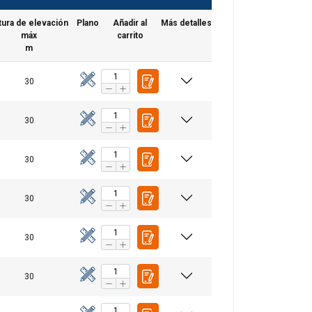
tura de elevación
Plano
Añadir al
Más detalles
máx
carrito
m
30
30
30
30
30
30