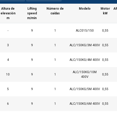
Altura de
Lifting
Número de
Modelo
Motor
Al
elevación
speed
caídas
kW
m
m/min
-
9
1
ALC015/150
0,55
3
9
1
ALC/150KG/3M 400V
0,55
4
9
1
ALC/150KG/4M 400V
0,55
ALC/150KG/10M
10
9
1
0,55
400V
5
9
1
ALC/150KG/5M 400V
0,55
6
9
1
ALC/150KG/6M 400V
0,55