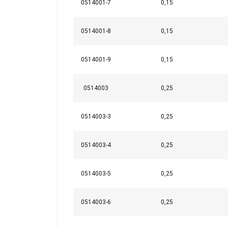
0514001-7
0,15
0514001-8
0,15
0514001-9
0,15
0514003
0,25
0514003-3
0,25
Ese sitio web 
0514003-4
0,25
Utilizamos cookies p
compartimos informac
0514003-5
0,25
quienes pueden comb
partir del uso de sus
0514003-6
0,25
Cookies