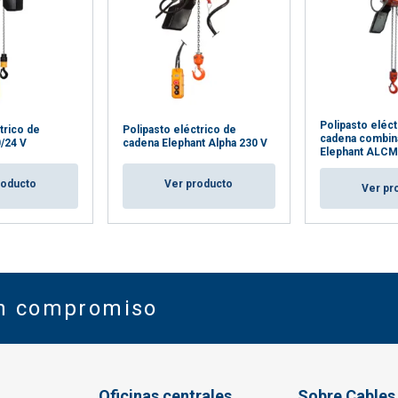
Polipasto eléct
trico de
Polipasto eléctrico de
cadena combin
/24 V
cadena Elephant Alpha 230 V
Elephant ALCM
roducto
Ver producto
Ver pr
in compromiso
Oficinas centrales
Sobre Cables 