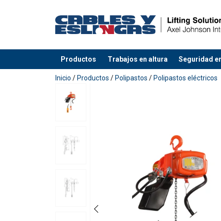
Productos
Trabajos en altura
Seguridad en
Agregado a su presupuesto
Inicio
/
Productos
/
Polipastos
/
Polipastos eléctricos