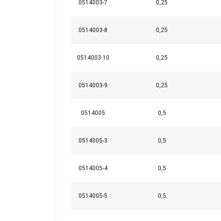
estrictamente
0514003-7
0,25
necesarias
0514003-8
0,25
0514003-10
0,25
MOSTRAR DETA
0514003-9
0,25
0514005
0,5
0514005-3
0,5
0514005-4
0,5
0514005-5
0,5