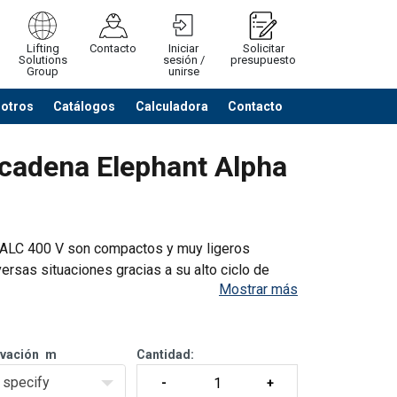
Lifting
Contacto
Iniciar
Solicitar
Solutions
sesión /
presupuesto
Group
unirse
sotros
Catálogos
Calculadora
Contacto
Cerrar
Ver listado cotización
 cadena Elephant Alpha
t ALC 400 V son compactos y muy ligeros
versas situaciones gracias a su alto ciclo de
Mostrar más
evación
m
Cantidad:
specify