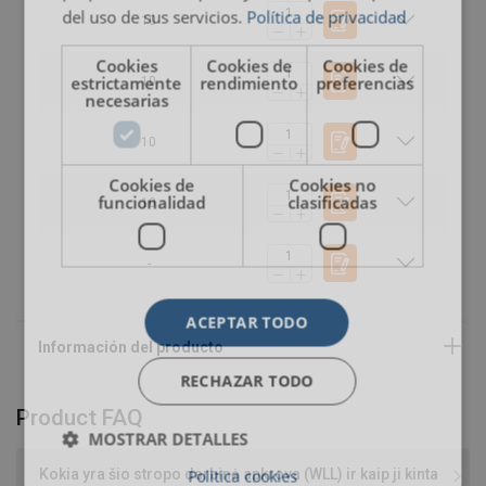
del uso de sus servicios.
Política de privacidad
10
Cookies
Cookies de
Cookies de
estrictamente
rendimiento
preferencias
10
necesarias
10
Cookies de
Cookies no
Capacidad y dimensiones
funcionalidad
clasificadas
10
Rango de Carga Máxima de Trabajo (WLL):
-
Versión negra:
Rango de longitud útil (EWL):
ACEPTAR TODO
Cuándo elegir este producto
RECHAZAR TODO
Ideal para:
Product FAQ
MOSTRAR DETALLES
Kokia yra šio stropo darbinė apkrova (WLL) ir kaip ji kinta
Politica cookies