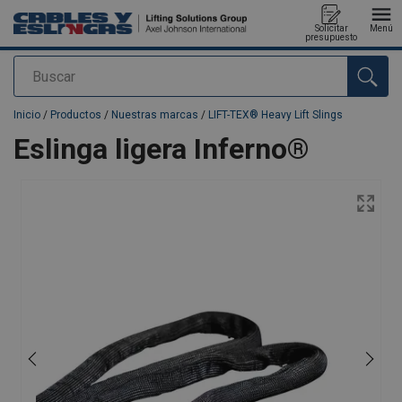
Solicitar
Menú
presupuesto
Buscar
Agregado a su presupuesto
Inicio
/
Productos
/
Nuestras marcas
/
LIFT-TEX® Heavy Lift Slings
Eslinga ligera Inferno®