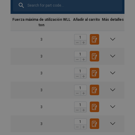
Fuerza máxima de utilización WLL
Añadir al carrito
Más detalles
ton
3
3
3
3
3
3