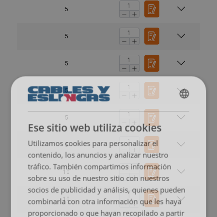
5
5
5
5
SPANISH
5
ENGLISH TRANSLATION
Ese sitio web utiliza cookies
Utilizamos cookies para personalizar el
5
contenido, los anuncios y analizar nuestro
tráfico. También compartimos información
10
sobre su uso de nuestro sitio con nuestros
socios de publicidad y análisis, quienes pueden
10
combinarla con otra información que les haya
proporcionado o que hayan recopilado a partir