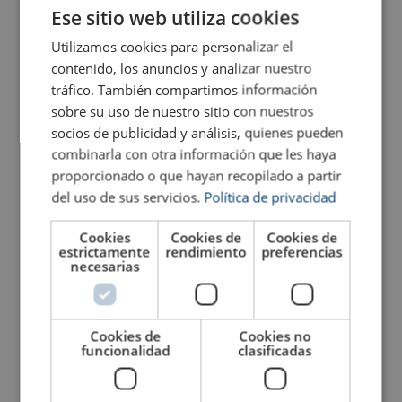
ENGLISH TRANSLATION
Ese sitio web utiliza cookies
14
2,33
3,26
2,33
Utilizamos cookies para personalizar el
contenido, los anuncios y analizar nuestro
Eslinga cable de acero
Eslinga cable de acero
2
tráfico. También compartimos información
Modelo 3
Modelo 4
sobre su uso de nuestro sitio con nuestros
Ver producto
Ver producto
socios de publicidad y análisis, quienes pueden
1-part
2-part
combinarla con otra información que les haya
proporcionado o que hayan recopilado a partir
del uso de sus servicios.
Política de privacidad
Cookies
Cookies de
Cookies de
Straight
Choke
Basket
estrictamente
rendimiento
preferencias
0°−45°
necesarias
Rope dia Ø
pull
hitch
hitch
mm
Workin
3
0,12
0.09
0.23
0,16
4
0,21
0,17
0,42
0,29
Cookies de
Cookies no
Eslinga cable de acero
Eslinga cable de acero
funcionalidad
clasificadas
5
0,32
0,26
0,65
0,45
Modelo 6
Modelo 7
6
0,47
0,37
0,94
0,66
Ver producto
7
0,64
0,51
Ver producto
1,28
0,89