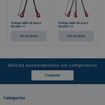
48
29,55
36,64
59,10
41,37
52
34,69
27,75
69,38
48,57
Factor (K
)
2
0,8
2
1,4
L
When a multi-leg sling is used in a chocker hitch, re
Eslinga cable de acero
Eslinga cable de acero
Modelo 11
Modelo 12
Ver producto
Ver producto
Solicita asesoramiento sin compromiso
Contactar
Categorías