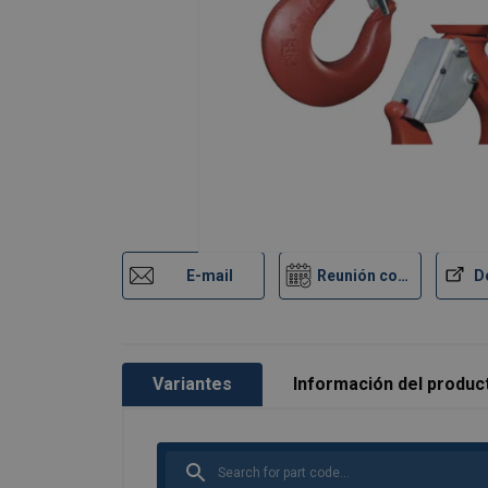
Material:
Marcado:
Acabado:
Certificación:
E-mail
Reunión con un experto
Coeficiente de seguridad:
Grado:
Variantes
Información del produc