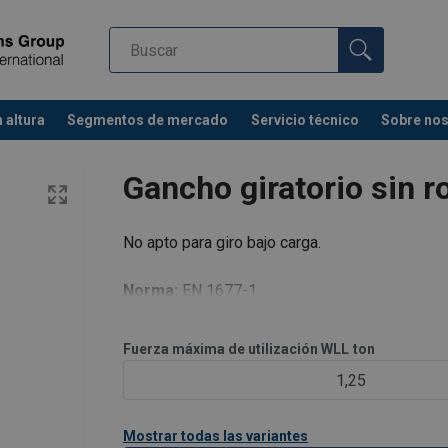
 altura
Segmentos de mercado
Servicio técnico
Sobre no
Gancho giratorio sin 
No apto para giro bajo carga.
Norma:
EN 1677-1
Coeficiente de seguridad:
4
Fuerza máxima de utilización WLL
ton
1,25
Mostrar todas las variantes