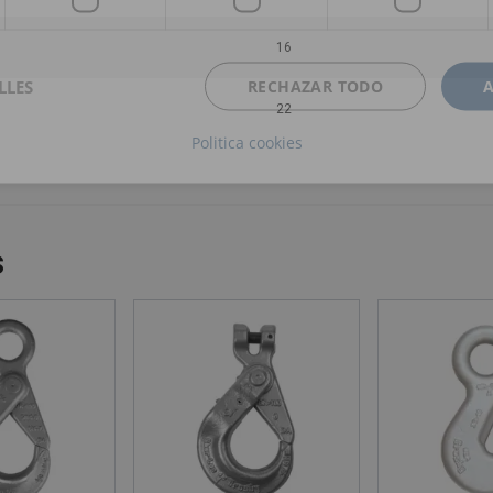
16
LLES
RECHAZAR TODO
22
Politica cookies
s