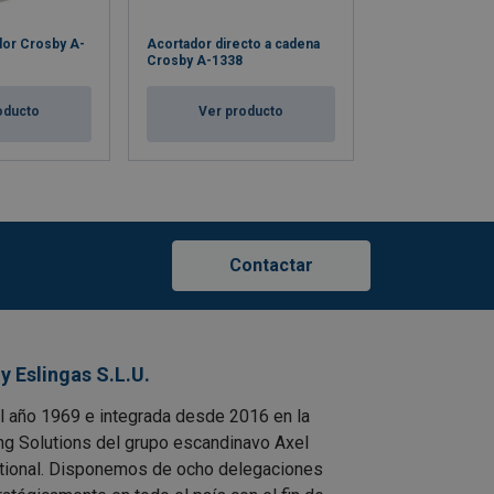
dor Crosby A-
Acortador directo a cadena
Eslabón de unió
Crosby A-1338
1337
oducto
Ver producto
Ver pro
Contactar
y Eslingas S.L.U.
el año 1969 e integrada desde 2016 en la
ing Solutions del grupo escandinavo Axel
tional. Disponemos de ocho delegaciones