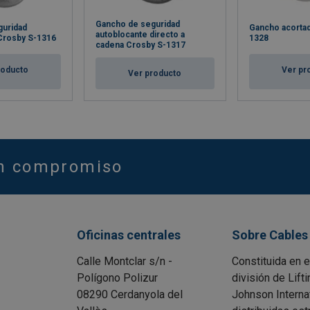
Gancho de seguridad
guridad
Gancho acorta
autoblocante directo a
Crosby S-1316
1328
cadena Crosby S-1317
roducto
Ver pr
Ver producto
in compromiso
Oficinas centrales
Sobre Cables 
Calle Montclar s/n -
Constituida en 
Polígono Polizur
división de Lift
08290 Cerdanyola del
Johnson Interna