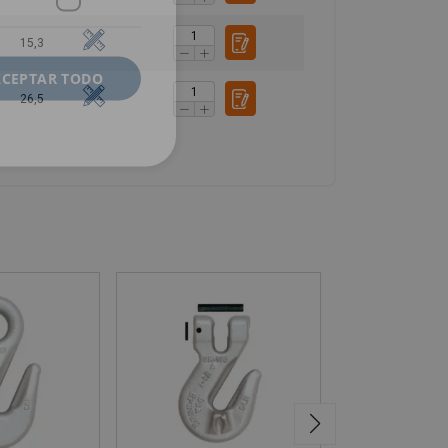
15,3
ACEPTAR TODO
26,5