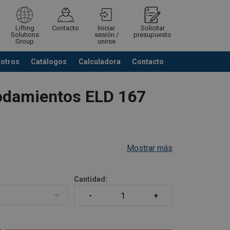
Lifting
Contacto
Iniciar
Solicitar
Solutions
sesión /
presupuesto
Group
unirse
sotros
Catálogos
Calculadora
Contacto
Cerrar
Ver listado cotización
rodamientos ELD 167
Mostrar más
Cantidad: