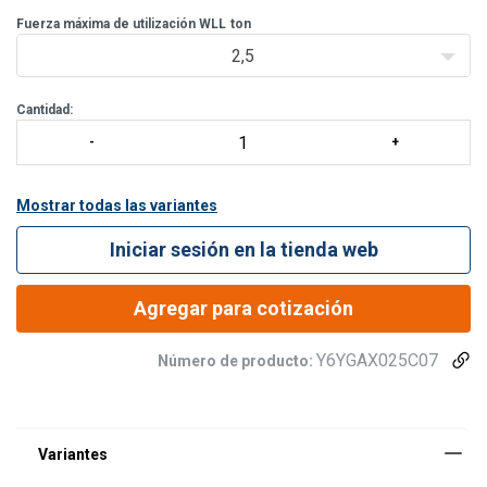
- Carga de prueba de fabricación (MPF) a 2,5 veces la WLL.
- Gancho probado a fatiga a 1,5 veces la WLL a 20.000 ciclos.
Fuerza máxima de utilización WLL
ton
- Mínima €/p>
2,5
Cantidad:
Mostrar todas las variantes
Iniciar sesión en la tienda web
Agregar para cotización
Y6YGAX025C07
Número de producto: