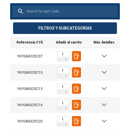
FILTROS Y SUBCATEGORÍAS
Referencia CYE
Añadir al carrito
Más detalles
Y6YGAX025C07
Y6YGAX025C10
Y6YGAX025C13
Y6YGAX025C16
Material:
Y6YGAX025C20
Marcado: