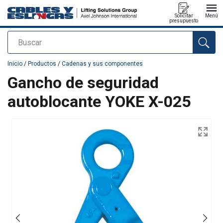
Solicitar
Menú
presupuesto
Buscar
Agregado a su presupuesto
Inicio
/
Productos
/
Cadenas y sus componentes
Gancho de seguridad
autoblocante YOKE X-025