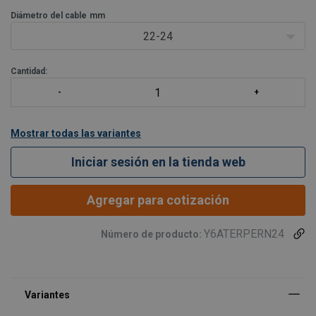
por la polea. Esto se traduce en una mejora frente a la fatiga,
incrementando la seguridad y pro
Diámetro del cable
mm
22-24
Cantidad:
Mostrar todas las variantes
Iniciar sesión en la tienda web
Agregar para cotización
Y6ATERPERN24
Número de producto: