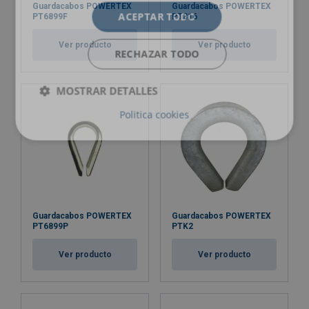
Guardacabos POWERTEX
Guardacabos POWERTEX
ACEPTAR TODO
PT6899F
PT316
Ver producto
Ver producto
RECHAZAR TODO
MOSTRAR DETALLES
Politica cookies
Guardacabos POWERTEX
Guardacabos POWERTEX
PT6899P
PTK2
Ver producto
Ver producto