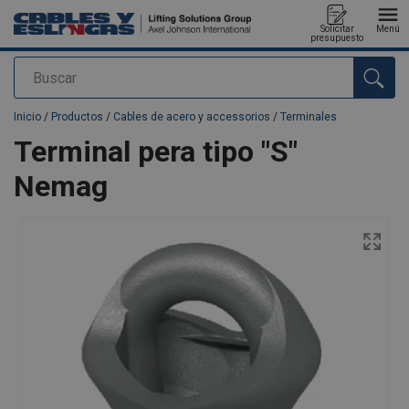
Solicitar
Menú
presupuesto
Buscar
Agregado a su presupuesto
Inicio
/
Productos
/
Cables de acero y accessorios
/
Terminales
Terminal pera tipo "S"
Nemag