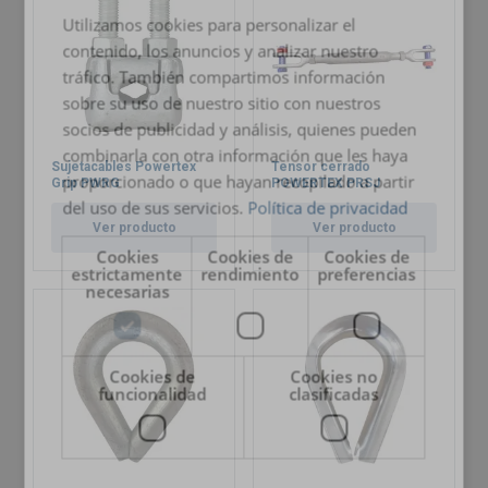
Utilizamos cookies para personalizar el
contenido, los anuncios y analizar nuestro
tráfico. También compartimos información
sobre su uso de nuestro sitio con nuestros
socios de publicidad y análisis, quienes pueden
combinarla con otra información que les haya
Sujetacables Powertex
Tensor cerrado
proporcionado o que hayan recopilado a partir
Grip PWRG
POWERTEX PRSJ
del uso de sus servicios.
Política de privacidad
Ver producto
Ver producto
Cookies
Cookies de
Cookies de
estrictamente
rendimiento
preferencias
necesarias
Cookies de
Cookies no
funcionalidad
clasificadas