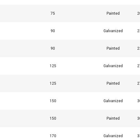
75
Painted
2
90
Galvanized
2
90
Painted
2
125
Galvanized
2
125
Painted
2
150
Galvanized
3
150
Painted
3
170
Galvanized
3