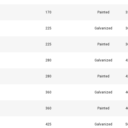
170
Painted
3
225
Galvanized
3
225
Painted
3
280
Galvanized
4
280
Painted
4
utiliza cookies
360
Galvanized
4
ara personalizar el contenido, los anuncios y analizar nuestro tr
ión sobre su uso de nuestro sitio con nuestros socios de publici
360
Painted
4
inarla con otra información que les haya proporcionado o que 
 servicios.
Política de privacidad
425
Galvanized
5