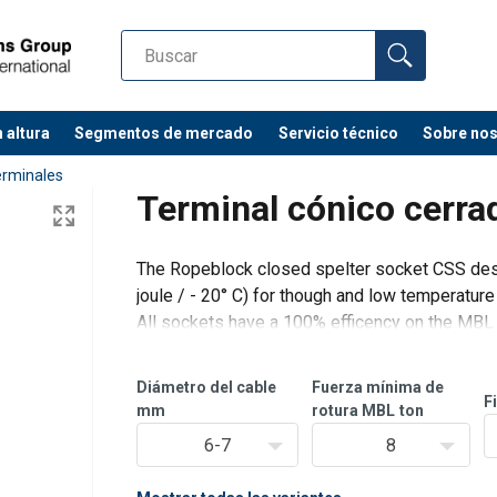
 altura
Segmentos de mercado
Servicio técnico
Sobre no
erminales
Terminal cónico cerr
The Ropeblock closed spelter socket CSS des
joule / - 20° C) for though and low temperature
All sockets have a 100% efficency on the MBL o
MBL of the socket.
The CSS sockets are Type Approved by DNV 
Diámetro del cable
Fuerza mínima de
F
mm
rotura MBL
ton
6-7
8