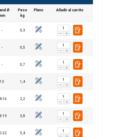
and Ø
Peso
Plano
Añadir al carrito
mm
kg
-
0,3
-
0,5
-
0,7
13
1,4
4-16
2,2
8-19
3,8
0-22
5,4