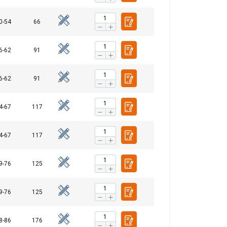
Cookies no
clasificadas
0-54
66
6-62
91
ACEPTAR TODO
6-62
91
4-67
117
4-67
117
9-76
125
9-76
125
8-86
176