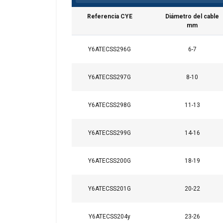
Referencia CYE
Diámetro del cable
mm
Y6ATECSS296G
6-7
Y6ATECSS297G
8-10
Y6ATECSS298G
11-13
Y6ATECSS299G
14-16
Y6ATECSS200G
18-19
Y6ATECSS201G
20-22
Y6ATECSS204y
23-26