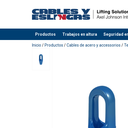
Productos
Trabajos en altura
Seguridad en
Agregado a su presupuesto
Inicio
/
Productos
/
Cables de acero y accessorios
/
T