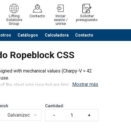
Lifting
Contacto
Iniciar
Solicitar
Solutions
sesión /
presupuesto
Group
unirse
sotros
Catálogos
Calculadora
Contacto
Cerrar
Ver listado cotización
ado Ropeblock CSS
igned with mechanical values (Charpy-V > 42
 use.
Mostrar más
f the steel wire rope but are limited to the
and
inish
Cantidad:
Galvanized