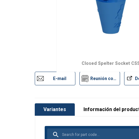
Closed Spelter Socket CS
E-mail
Reunión con un experto
Variantes
Información del produc