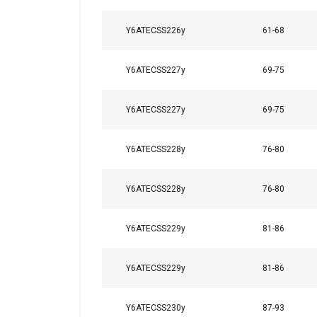
Cookies
estrictamente
necesarias
Y6ATECSS226y
61-68
Y6ATECSS227y
69-75
MOSTRAR DETA
Y6ATECSS227y
69-75
Y6ATECSS228y
76-80
Y6ATECSS228y
76-80
Y6ATECSS229y
81-86
Y6ATECSS229y
81-86
Y6ATECSS230y
87-93