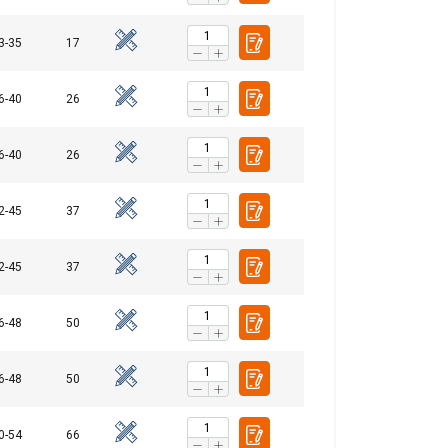
3-35
17
6-40
26
6-40
26
2-45
37
SPANISH
2-45
37
ENGLISH TRANSLATION
6-48
50
áfico. También
dad y análisis,
6-48
50
hayan recopilado a
0-54
66