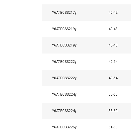
Y6ATECSS217y
40-42
Y6ATECSS219y
43-48
Y6ATECSS219y
43-48
Y6ATECSS222y
49-54
Y6ATECSS222y
49-54
Ese sitio web 
Y6ATECSS224y
55-60
Utilizamos cookies p
compartimos informac
Y6ATECSS224y
55-60
quienes pueden comb
partir del uso de sus
Y6ATECSS226y
61-68