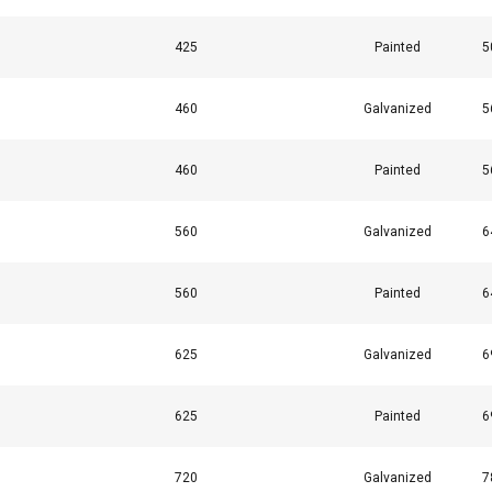
Cookies de
Cookies de
Cookies de
rendimiento
preferencias
funcionalidad
425
Painted
5
460
Galvanized
5
LLES
RECHAZAR TODO
460
Painted
5
Politica cookies
560
Galvanized
6
560
Painted
6
625
Galvanized
6
625
Painted
6
720
Galvanized
7