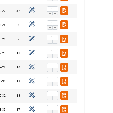
0-22
5,4
3-26
7
3-26
7
7-28
10
7-28
10
0-32
13
0-32
13
3-35
17