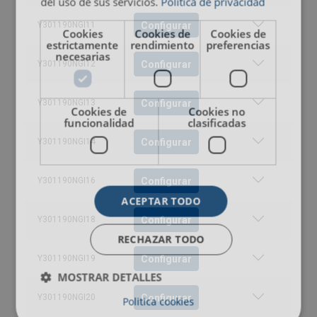
del uso de sus servicios.
Política de privacidad
Configurar
Y301190NGI11
Cookies
Cookies de
Cookies de
estrictamente
rendimiento
preferencias
necesarias
Configurar
Y301190NGI12
Configurar
Y301190NGI13
Cookies de
Cookies no
funcionalidad
clasificadas
Configurar
Y301190NGI14
Configurar
Y301190NGI16
ACEPTAR TODO
Configurar
Y301190NGI18
RECHAZAR TODO
Configurar
Y301190NGI19
MOSTRAR DETALLES
Configurar
Y301190NGI20
Politica cookies