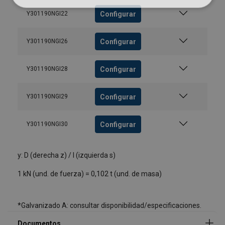
Configurar
Y301190NGI22
Configurar
Y301190NGI26
Configurar
Y301190NGI28
User Manuals
Configurar
Y301190NGI29
CYE INSTRUCCIONES DE USO, VERIFICACION Y
MANTENIMIENTO DE CABLE DE ACERO_act5.pdf
Configurar
Y301190NGI30
y: D (derecha z) / I (izquierda s)
1 kN (und. de fuerza) = 0,102 t (und. de masa)
*Galvanizado A: consultar disponibilidad/especificaciones.