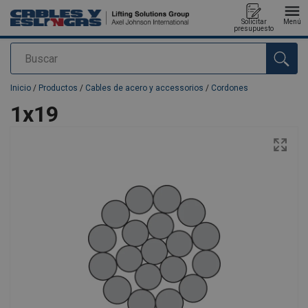
Solicitar
Menú
presupuesto
Buscar
Agregado a su presupuesto
Inicio
/
Productos
/
Cables de acero y accessorios
/
Cordones
1x19