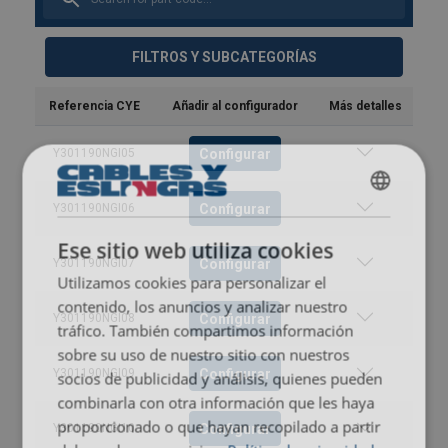
FILTROS Y SUBCATEGORÍAS
Referencia CYE
Añadir al configurador
Más detalles
Configurar
Y301190NGI05
SPANISH
Configurar
Y301190NGI06
ENGLISH TRANSLATION
Ese sitio web utiliza cookies
Configurar
Y301190NGI07
Utilizamos cookies para personalizar el
contenido, los anuncios y analizar nuestro
Configurar
Y301190NGI08
tráfico. También compartimos información
sobre su uso de nuestro sitio con nuestros
Configurar
Y301190NGI09
socios de publicidad y análisis, quienes pueden
combinarla con otra información que les haya
proporcionado o que hayan recopilado a partir
Configurar
Y301190NGI10