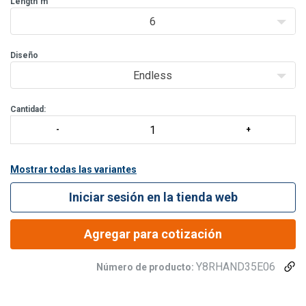
alta resistencia y trinquetes y ganchos de acero.
Length
m
Apta para
6
Diseño
Endless
Cantidad:
Mostrar todas las variantes
Iniciar sesión en la tienda web
Agregar para cotización
Y8RHAND35E06
Número de producto: