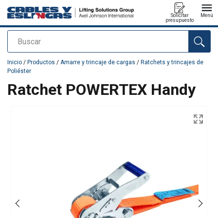
Solicitar
Menú
presupuesto
Buscar
Agregado a su presupuesto
Inicio
/
Productos
/
Amarre y trincaje de cargas
/
Ratchets y trincajes de
Poliéster
Ratchet POWERTEX Handy