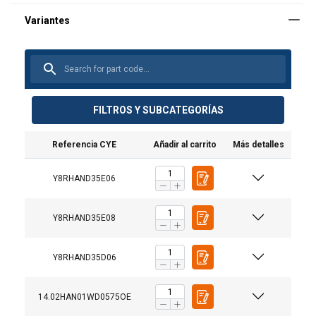
FILTROS Y SUBCATEGORÍAS
Referencia CYE
Añadir al carrito
Más detalles
Y8RHAND35E06
Y8RHAND35E08
User Manuals
Y8RHAND35D06
User Manual Powertex Web Lashing_ES.pdf
14.02HAN01WD0575OE