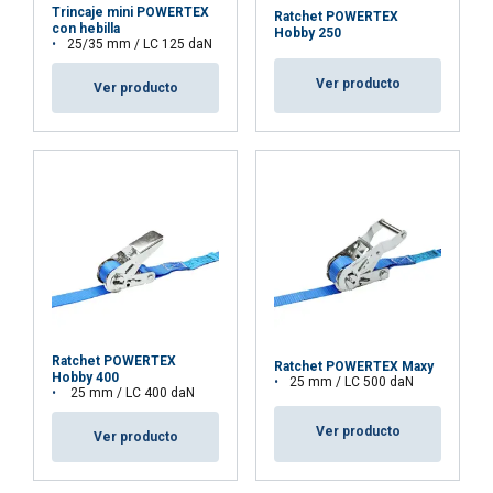
Trincaje mini POWERTEX
tráfico. También compartimos información
Ratchet POWERTEX
con hebilla
Hobby 250
sobre su uso de nuestro sitio con nuestros
25/35 mm / LC 125 daN
socios de publicidad y análisis, quienes pueden
Ver producto
Ver producto
combinarla con otra información que les haya
proporcionado o que hayan recopilado a partir
del uso de sus servicios.
Política de privacidad
Material:
Marcado:
Cookies
Cookies de
Cookies de
estrictamente
rendimiento
preferencias
necesarias
Rango de temperatura:
Certificación:
Cookies de
Cookies no
funcionalidad
clasificadas
Nota:
Ratchet POWERTEX
Ratchet POWERTEX Maxy
Hobby 400
25 mm / LC 500 daN
25 mm / LC 400 daN
Ver producto
Ver producto
ACEPTAR TODO