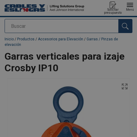
Solicitar
Menú
presupuesto
Buscar
Agregado a su presupuesto
Inicio
/
Productos
/
Accesorios para Elevación
/
Garras / Pinzas de
elevación
Garras verticales para izaje
Crosby IP10