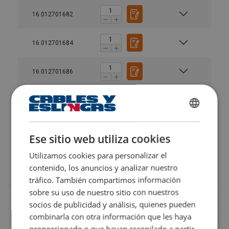
16.012701682
16.012701684
16.012701686
User Manuals
Crosby-IPU10-User-Manual-ML-3.pdf
16.012701688
SPANISH
16.012701690
ENGLISH TRANSLATION
Ese sitio web utiliza cookies
Utilizamos cookies para personalizar el
16.012701692
Caracteristicas:
contenido, los anuncios y analizar nuestro
tráfico. También compartimos información
sobre su uso de nuestro sitio con nuestros
socios de publicidad y análisis, quienes pueden
combinarla con otra información que les haya
proporcionado o que hayan recopilado a partir