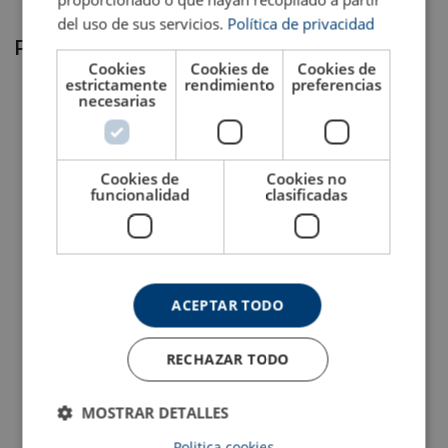
del uso de sus servicios.
Política de privacidad
Productos relacionados
Cookies
Cookies de
Cookies de
estrictamente
rendimiento
preferencias
necesarias
Cookies de
Cookies no
funcionalidad
clasificadas
Elevador de imanes
Cáncamo macho de alta
permanentes POWERTEX
resistencia Grado 8
PLM
ACEPTAR TODO
Ver producto
Ver producto
RECHAZAR TODO
MOSTRAR DETALLES
Material:
Marcado:
Politica cookies