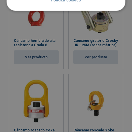
Certificación:
Aviso:
Coeficiente de seguridad:
Cáncamo hembra de alta
Cáncamo giratorio Crosby
resistencia Grado 8
HR-125M (rosca métrica)
Ver producto
Ver producto
Cáncamo roscado Yoke
Cáncamo roscado Yoke