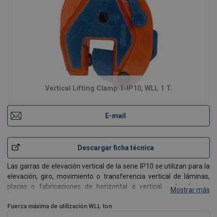
Vertical Lifting Clamp 1-IP10, WLL 1 T.
E-mail
Descargar ficha técnica
Las garras de elevación vertical de la serie IP10 se utilizan para la
elevación, giro, movimiento o transferencia vertical de láminas,
placas o fabricaciones de horizontal a vertical y de abajo a
Mostrar más
horizontal (180 °) según sea necesario. Por lo general, se usa
como una púa de un solo punto o cua
Fuerza máxima de utilización WLL
ton