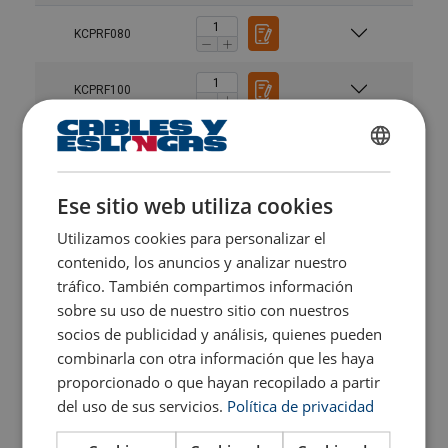
KCPRF080
KCPRF100
KCPRF120
SPANISH
ENGLISH TRANSLATION
Ese sitio web utiliza cookies
KCPRF140
Utilizamos cookies para personalizar el
contenido, los anuncios y analizar nuestro
KCPRF160
tráfico. También compartimos información
sobre su uso de nuestro sitio con nuestros
KCPRF180
socios de publicidad y análisis, quienes pueden
combinarla con otra información que les haya
KCPRF200
proporcionado o que hayan recopilado a partir
del uso de sus servicios.
Política de privacidad
KCPRF220