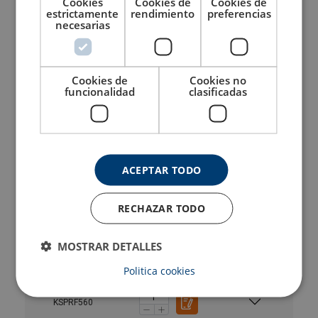
Cookies
Cookies de
Cookies de
estrictamente
rendimiento
preferencias
necesarias
KCPRF240
KCPRF280
Cookies de
Cookies no
funcionalidad
clasificadas
KCPRF320
KSPRF360
ACEPTAR TODO
Material:
KSPRF400
Marcado:
RECHAZAR TODO
Acabado:
KSPRF440
MOSTRAR DETALLES
KSPRF500
Politica cookies
KSPRF560