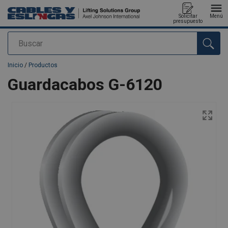
Solicitar
Menú
presupuesto
Buscar
Agregado a su presupuesto
Inicio
/
Productos
Guardacabos G-6120