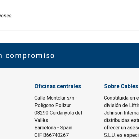
iones.
in compromiso
Oficinas centrales
Sobre Cables 
Calle Montclar s/n -
Constituida en 
Polígono Polizur
división de Lift
08290 Cerdanyola del
Johnson Interna
Vallès
distribuidas est
Barcelona - Spain
ofrecer un ases
CIF B66740267
S.L.U. es espec