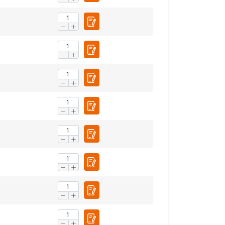
áfico. También
dad y análisis,
hayan recopilado a
Cookies no
clasificadas
ACEPTAR TODO