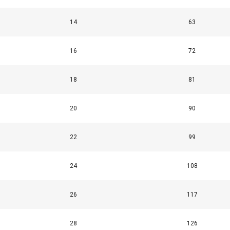
ara personalizar el contenido, los anuncios y analizar nuestro tr
ión sobre su uso de nuestro sitio con nuestros socios de publici
14
63
inarla con otra información que les haya proporcionado o que 
 servicios.
Política de privacidad
16
72
Cookies de
Cookies de
Cookies de
rendimiento
preferencias
funcionalidad
18
81
20
90
22
99
LLES
RECHAZAR TODO
Politica cookies
24
108
26
117
28
126