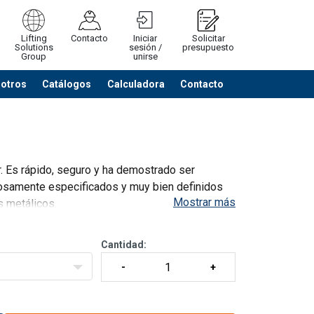
Lifting
Contacto
Iniciar
Solicitar
Solutions
sesión /
presupuesto
Group
unirse
sotros
Catálogos
Calculadora
Contacto
Cerrar
Ver listado cotización
ar. Es rápido, seguro y ha demostrado ser
ciosamente especificados y muy bien definidos
Mostrar más
s metálicos.
 de acero de una
Cantidad: