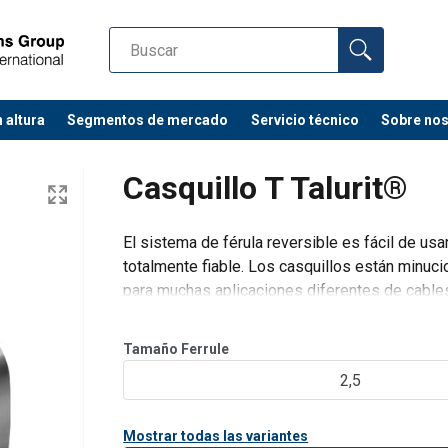
 altura
Segmentos de mercado
Servicio técnico
Sobre no
Casquillo T Talurit®
El sistema de férula reversible es fácil de us
totalmente fiable. Los casquillos están minu
para muchas aplicaciones diferentes de cable
Los casquillos se pueden utilizar para cables
Tamaño Ferrule
2,5
Mostrar todas las variantes