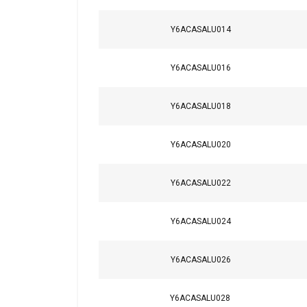
Utilizamos cookies p
compartimos informac
Y6ACASALU014
quienes pueden comb
partir del uso de sus
Y6ACASALU016
Cookies
estrictamente
Y6ACASALU018
necesarias
Y6ACASALU020
Y6ACASALU022
MOSTRAR DETA
Y6ACASALU024
Y6ACASALU026
User Manuals
Y6ACASALU028