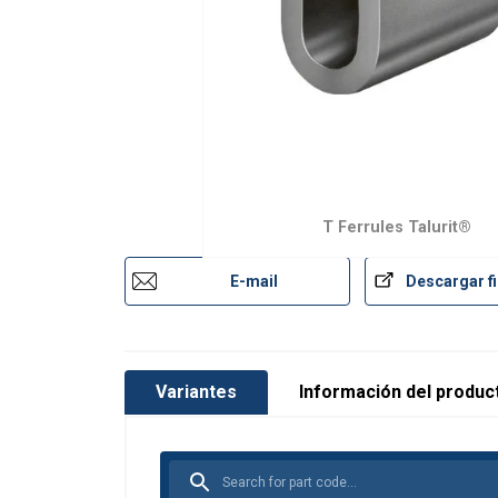
T Ferrules Talurit®
E-mail
Descargar fi
Variantes
Información del produc