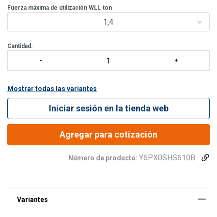
rápidamente a los puntos de elevación. Su cierre re
Fuerza máxima de utilización WLL
ton
1,4
Cantidad:
Mostrar todas las variantes
Iniciar sesión en la tienda web
Agregar para cotización
Y6PX0SHS610B
Número de producto: