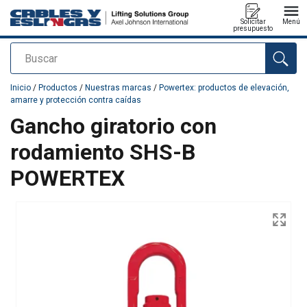
Solicitar
Menú
presupuesto
Buscar
Agregado a su presupuesto
Inicio
/
Productos
/
Nuestras marcas
/
Powertex: productos de elevación,
amarre y protección contra caídas
Gancho giratorio con
rodamiento SHS-B
POWERTEX